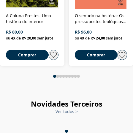
A Coluna Prestes: Uma
O sentido na história: Os
história do interior
pressupostos teológicos
da filosofia da história
R$ 80,00
R$ 96,00
ou
4
X de
R$ 20,00
sem juros
ou
4
X de
R$ 24,00
sem juros
Comprar
Comprar
Novidades Terceiros
Ver todos
>