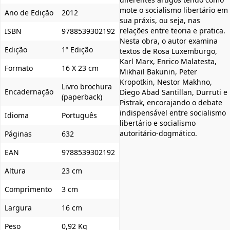
mote o socialismo libertário em
Ano de Edição
2012
sua práxis, ou seja, nas
relações entre teoria e pratica.
ISBN
9788539302192
Nesta obra, o autor examina
Edição
1ª Edição
textos de Rosa Luxemburgo,
Karl Marx, Enrico Malatesta,
Formato
16 X 23 cm
Mikhail Bakunin, Peter
Kropotkin, Nestor Makhno,
Livro brochura
Encadernação
Diego Abad Santillan, Durruti e
(paperback)
Pistrak, encorajando o debate
indispensável entre socialismo
Idioma
Português
libertário e socialismo
autoritário-dogmático.
Páginas
632
EAN
9788539302192
Altura
23 cm
Comprimento
3 cm
Largura
16 cm
Peso
0,92 Kg