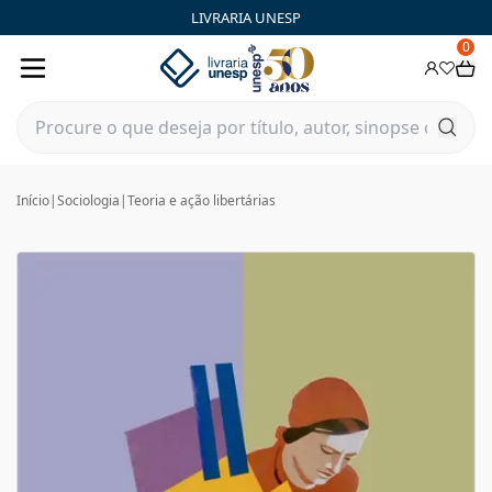
LIVRARIA UNESP
0
Início
|
Sociologia
|
Teoria e ação libertárias