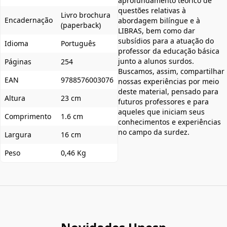
aprofundamento teórico de
questões relativas à
Livro brochura
Encadernação
abordagem bilíngue e à
(paperback)
LIBRAS, bem como dar
subsídios para a atuação do
Idioma
Português
professor da educação básica
junto a alunos surdos.
Páginas
254
Buscamos, assim, compartilhar
EAN
9788576003076
nossas experiências por meio
deste material, pensado para
Altura
23 cm
futuros professores e para
aqueles que iniciam seus
Comprimento
1.6 cm
conhecimentos e experiências
no campo da surdez.
Largura
16 cm
Peso
0,46 Kg