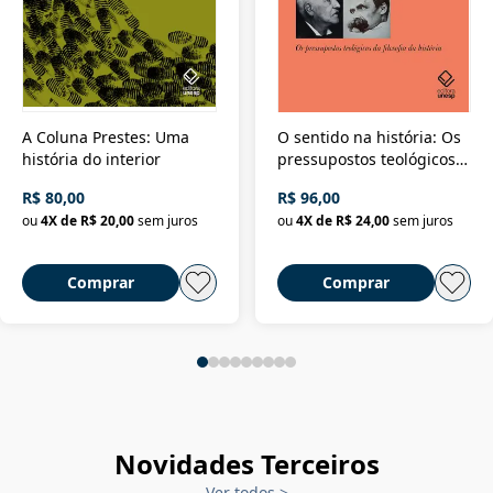
A Coluna Prestes: Uma
O sentido na história: Os
história do interior
pressupostos teológicos
da filosofia da história
R$ 80,00
R$ 96,00
ou
4
X de
R$ 20,00
sem juros
ou
4
X de
R$ 24,00
sem juros
Comprar
Comprar
Novidades Terceiros
Ver todos
>