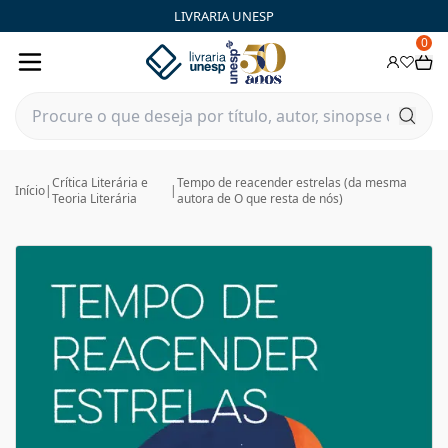
LIVRARIA UNESP
0
Crítica Literária e
Tempo de reacender estrelas (da mesma
Início
|
|
Teoria Literária
autora de O que resta de nós)