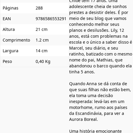
Chloé tem 17 anos. Uma
adolescente cheia de sonhos
Páginas
288
prestes a desistir deles. É por
meio de seu blog que vamos
EAN
9786586553291
conhecendo melhor seus
Altura
21 cm
planos e desilusões. Lily, 12
anos, está com problemas na
Comprimento
1.2 cm
escola e o único a saber disso é
Marcel, seu diário, e seu
Largura
14 cm
ratinho, batizado com o mesmo
nome do pai, Mathias, que
Peso
0,40 Kg
abandonou o barco quando ela
tinha 5 anos.
Quando Anna se dá conta de
que suas filhas não estão bem,
ela toma uma decisão
inesperada: levá-las em um
motorhome, rumo aos países
da Escandinávia, para ver a
Aurora Boreal.
Uma história emocionante