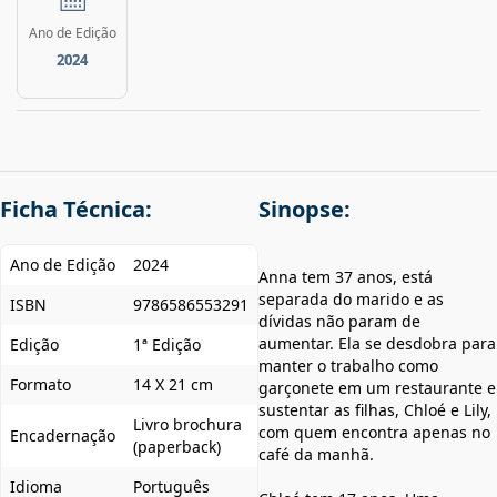
Ano de Edição
2024
Ficha Técnica:
Sinopse:
Ano de Edição
2024
Anna tem 37 anos, está
separada do marido e as
ISBN
9786586553291
dívidas não param de
aumentar. Ela se desdobra para
Edição
1ª Edição
manter o trabalho como
Formato
14 X 21 cm
garçonete em um restaurante e
sustentar as filhas, Chloé e Lily,
Livro brochura
com quem encontra apenas no
Encadernação
(paperback)
café da manhã.
Idioma
Português