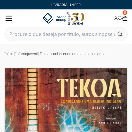
LIVRARIA UNESP
0
Início
|
Infantojuvenil
|
Tekoa: conhecendo uma aldeia indígena