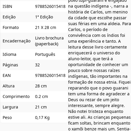
povo tupi-guarani e engajado
na questão indígena -, narra a
ISBN
9788526015418
história de Carlos, um menino
Edição
1ª Edição
da cidade que escolhe passar
suas férias em uma aldeia. Para
Formato
21 X 28 cm
Carlos, o período de
convivência com os índios foi
Livro brochura
Encadernação
uma experiência e tanto. A
(paperback)
leitura desse livro certamente
enriquecerá o universo do
Idioma
Português
aluno-leitor, que terá a
oportunidade de conhecer um
Páginas
32
pouco sobre nossas raízes
EAN
9788526015418
indígenas, tão importantes na
formação de nossa etnia. Fiquei
Altura
28 cm
reparando que o povo guarani
tem uma forma de agradecer a
Comprimento
0.2 cm
Deus ou rezar de um jeito
interessante, sempre alegre.
Largura
21 cm
Não notei tristeza enquanto
estive ali. As crianças pequenas
Peso
0,17 Kg
ficam soltas, brincam enquanto
o xamõi benze mais um. Sentia-