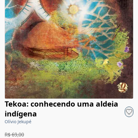
Tekoa: conhecendo uma aldeia
indígena
Olívio Jekupé
R$ 69,00