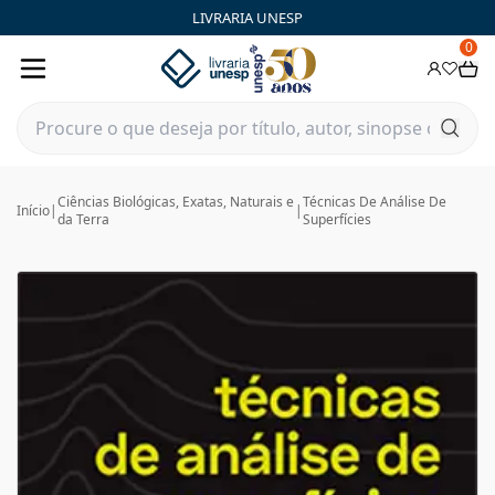
LIVRARIA UNESP
0
Ciências Biológicas, Exatas, Naturais e
Técnicas De Análise De
Início
|
|
da Terra
Superfícies