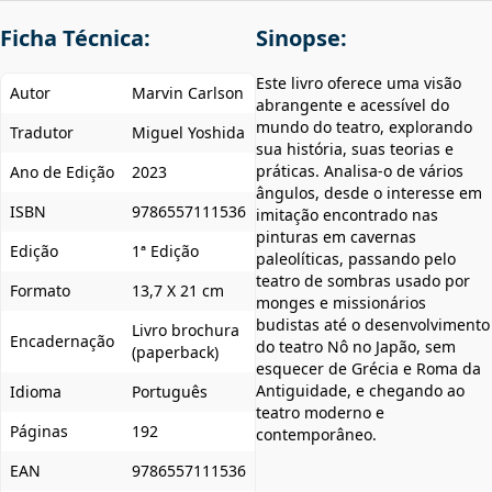
Ficha Técnica:
Sinopse:
Este livro oferece uma visão
Autor
Marvin Carlson
abrangente e acessível do
mundo do teatro, explorando
Tradutor
Miguel Yoshida
sua história, suas teorias e
práticas. Analisa-o de vários
Ano de Edição
2023
ângulos, desde o interesse em
ISBN
9786557111536
imitação encontrado nas
pinturas em cavernas
Edição
1ª Edição
paleolíticas, passando pelo
teatro de sombras usado por
Formato
13,7 X 21 cm
monges e missionários
budistas até o desenvolvimento
Livro brochura
Encadernação
do teatro Nô no Japão, sem
(paperback)
esquecer de Grécia e Roma da
Antiguidade, e chegando ao
Idioma
Português
teatro moderno e
Páginas
192
contemporâneo.
EAN
9786557111536