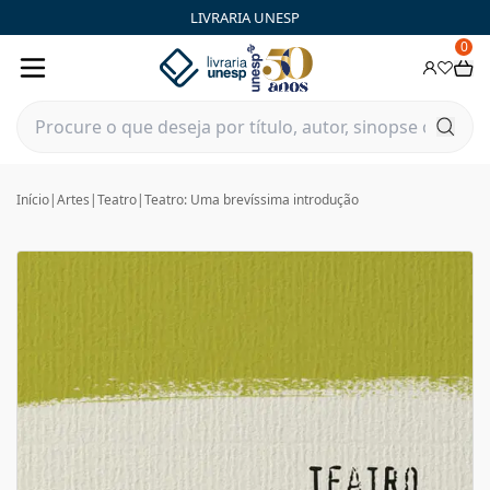
LIVRARIA UNESP
0
Início
|
Artes
|
Teatro
|
Teatro: Uma brevíssima introdução