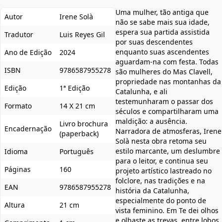
Uma mulher, tão antiga que
Autor
Irene Solà
não se sabe mais sua idade,
espera sua partida assistida
Tradutor
Luis Reyes Gil
por suas descendentes
enquanto suas ascendentes
Ano de Edição
2024
aguardam-na com festa. Todas
ISBN
9786587955278
são mulheres do Mas Clavell,
propriedade nas montanhas da
Edição
1ª Edição
Catalunha, e ali
testemunharam o passar dos
Formato
14 X 21 cm
séculos e compartilharam uma
maldição: a ausência.
Livro brochura
Encadernação
Narradora de atmosferas, Irene
(paperback)
Solà nesta obra retoma seu
estilo marcante, um deslumbre
Idioma
Português
para o leitor, e continua seu
Páginas
160
projeto artístico lastreado no
folclore, nas tradições e na
EAN
9786587955278
história da Catalunha,
especialmente do ponto de
Altura
21 cm
vista feminino. Em Te dei olhos
e olhaste as trevas, entre lobos,