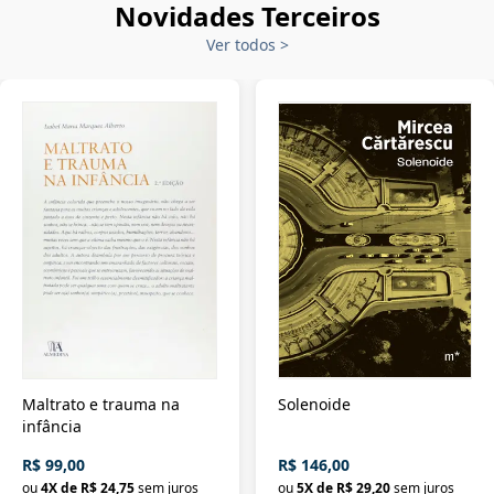
Novidades Terceiros
Ver todos
>
Maltrato e trauma na
Solenoide
infância
R$ 99,00
R$ 146,00
ou
4
X de
R$ 24,75
sem juros
ou
5
X de
R$ 29,20
sem juros