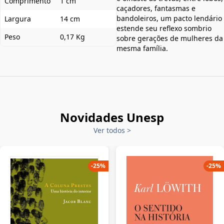
Comprimento
1 cm
caçadores, fantasmas e
bandoleiros, um pacto lendário
Largura
14 cm
estende seu reflexo sombrio
Peso
0,17 Kg
sobre gerações de mulheres da
mesma família.
Novidades Unesp
Ver todos
>
-
25
%
-
25
%