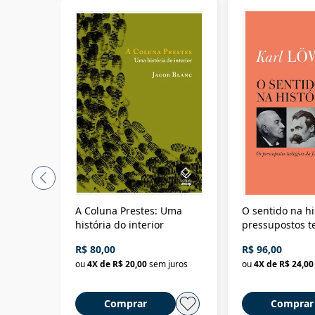
A Coluna Prestes: Uma
O sentido na hi
história do interior
pressupostos t
da filosofia da 
R$ 80,00
R$ 96,00
ou
4
X de
R$ 20,00
sem juros
ou
4
X de
R$ 24,00
Comprar
Comprar