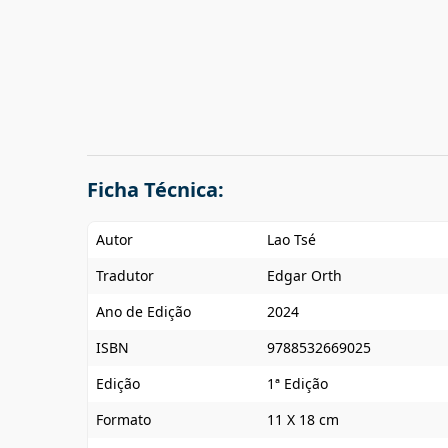
Ficha Técnica:
Autor
Lao Tsé
Tradutor
Edgar Orth
Ano de Edição
2024
ISBN
9788532669025
Edição
1ª Edição
Formato
11 X 18 cm