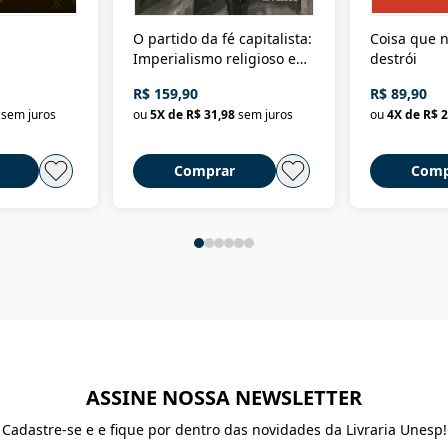
O partido da fé capitalista:
Coisa que n
Imperialismo religioso e
destrói
dominação de classe no
R$ 159,90
R$ 89,90
Brasil
sem juros
ou
5
X de
R$ 31,98
sem juros
ou
4
X de
R$ 2
Comprar
Comp
ASSINE NOSSA NEWSLETTER
Cadastre-se e e fique por dentro das novidades da Livraria Unesp!