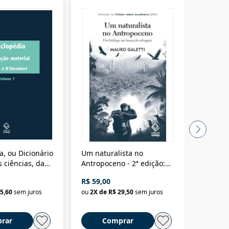
a, ou Dicionário
Um naturalista no
A vora
 ciências, das
Antropoceno - 2ª edição:
fícios - Vol. 7:
Um biólogo em busca do
R$ 59,00
R$ 58,0
material
selvagem
5,60
sem juros
ou
2
X de
R$ 29,50
sem juros
ou
2
X d
rar
Comprar
C