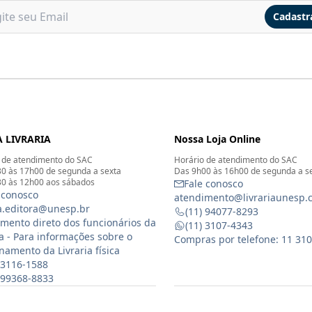
Cadastr
 LIVRARIA
Nossa Loja Online
 de atendimento do SAC
Horário de atendimento do SAC
0 às 17h00 de segunda a sexta
Das 9h00 às 16h00 de segunda a s
0 às 12h00 aos sábados
Fale conosco
 conosco
atendimento@livrariaunesp.
ia.editora@unesp.br
(11) 94077-8293
mento direto dos funcionários da
(11) 3107-4343
ia - Para informações sobre o
Compras por telefone: 11 31
namento da Livraria física
 3116-1588
) 99368-8833