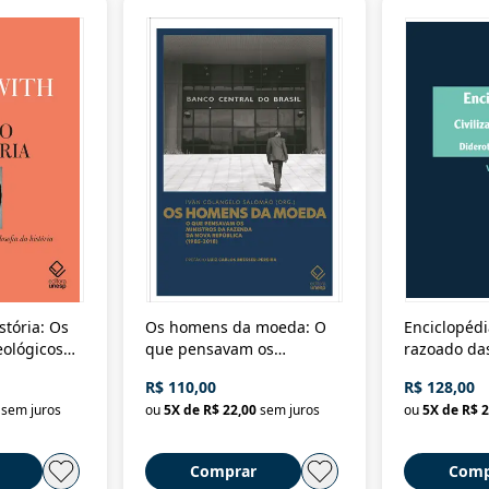
stória: Os
Os homens da moeda: O
Enciclopédi
eológicos
que pensavam os
razoado das
história
ministros da Fazenda da
artes e dos o
R$ 110,00
R$ 128,00
Nova República (1985-
Civilização 
sem juros
ou
5
X de
R$ 22,00
sem juros
ou
5
X de
R$ 2
2018)
Comprar
Comp