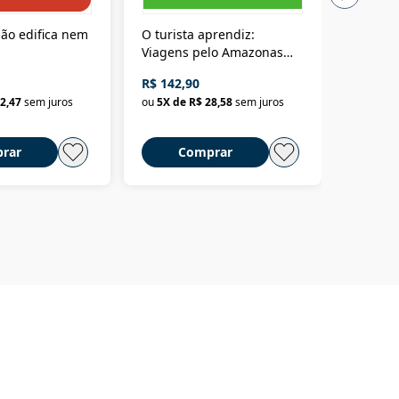
ão edifica nem
O turista aprendiz:
Coloniz
Viagens pelo Amazonas
totalita
até o Peru, pelo Madeira
crimino
R$ 142,90
R$ 69,9
até a Bolívia e por Marajó
2,47
sem juros
ou
5
X de
R$ 28,58
sem juros
ou
3
X d
até dizer chega
rar
Comprar
C