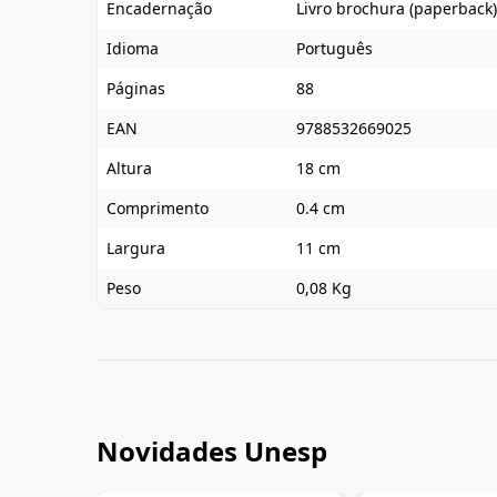
Encadernação
Livro brochura (paperback)
Idioma
Português
Páginas
88
EAN
9788532669025
Altura
18 cm
Comprimento
0.4 cm
Largura
11 cm
Peso
0,08 Kg
Novidades Unesp