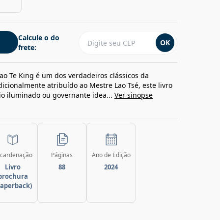
Calcule o do
OK
frete:
Tao Te King é um dos verdadeiros clássicos da
adicionalmente atribuído ao Mestre Lao Tsé, este livro
io iluminado ou governante idea...
Ver sinopse
cardenação
Páginas
Ano de Edição
Livro
88
2024
brochura
paperback)