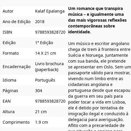
Um romance que transpira
Autor
Kalaf Epalanga
música – e igualmente uma
das mais vigorosas reflexões
Ano de Edição
2018
contemporâneas sobre
identidade.
ISBN
9788593828720
Edição
1ª Edição
Um músico e escritor angolano
chega de trem à fronteira entre
Formato
14 X 21 cm
Suécia e Noruega. Juntamente
com sua banda, ele pretende
Livro brochura
Encadernação
se apresentar em Oslo. Sem um
(paperback)
passaporte válido para mostrar,
vivendo num limbo entre as
Idioma
Português
cidadanias angolana e
portuguesa desde que escapou
Páginas
304
da guerra em seu país para
EAN
9788593828720
poder tocar a vida em Lisboa,
ele é detido por tentativa de
Altura
21 cm
imigração ilegal e conduzido à
delegacia para averiguação.
Comprimento
1.9 cm
Aflito com a precariedade de