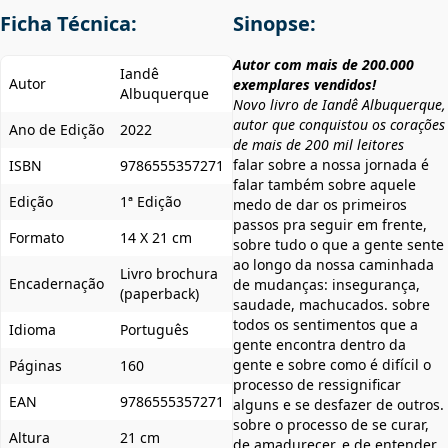
Ficha Técnica:
Sinopse:
Autor com mais de 200.000
Iandê
Autor
exemplares vendidos!
Albuquerque
Novo livro de Iandê Albuquerque,
autor que conquistou os corações
Ano de Edição
2022
de mais de 200 mil leitores
falar sobre a nossa jornada é
ISBN
9786555357271
falar também sobre aquele
Edição
1ª Edição
medo de dar os primeiros
passos pra seguir em frente,
Formato
14 X 21 cm
sobre tudo o que a gente sente
ao longo da nossa caminhada
Livro brochura
Encadernação
de mudanças: insegurança,
(paperback)
saudade, machucados. sobre
todos os sentimentos que a
Idioma
Português
gente encontra dentro da
gente e sobre como é difícil o
Páginas
160
processo de ressignificar
EAN
9786555357271
alguns e se desfazer de outros.
sobre o processo de se curar,
Altura
21 cm
de amadurecer, e de entender