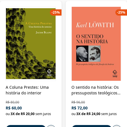
-
25
%
-
25
%
A Coluna Prestes: Uma
O sentido na história: Os
história do interior
pressupostos teológicos
da filosofia da história
R$ 80,00
R$ 96,00
R$ 60,00
R$ 72,00
ou
3
X de
R$ 20,00
sem juros
ou
3
X de
R$ 24,00
sem juros