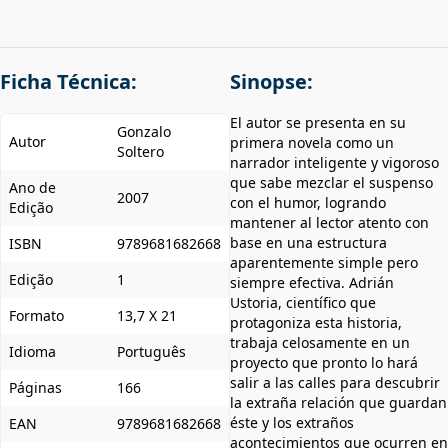
Ficha Técnica:
Sinopse:
El autor se presenta en su
Gonzalo
Autor
primera novela como un
Soltero
narrador inteligente y vigoroso
que sabe mezclar el suspenso
Ano de
2007
con el humor, logrando
Edição
mantener al lector atento con
base en una estructura
ISBN
9789681682668
aparentemente simple pero
Edição
1
siempre efectiva. Adrián
Ustoria, científico que
Formato
13,7 X 21
protagoniza esta historia,
trabaja celosamente en un
Idioma
Português
proyecto que pronto lo hará
salir a las calles para descubrir
Páginas
166
la extraña relación que guardan
éste y los extraños
EAN
9789681682668
acontecimientos que ocurren en