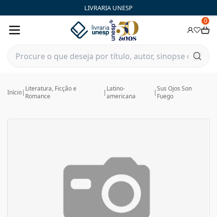
LIVRARIA UNESP
0
Literatura, Ficção e
Latino-
Sus Ojos Son
Início
|
|
|
Romance
americana
Fuego