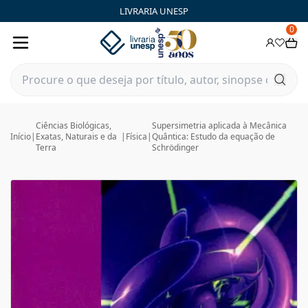
LIVRARIA UNESP
0
Ciências Biológicas,
Supersimetria aplicada à Mecânica
Início
|
Exatas, Naturais e da
|
Física
|
Quântica: Estudo da equação de
Terra
Schrödinger