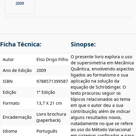
2009
Ficha Técnica:
Sinopse:
O presente livro explora o uso
Autor
Elso Drigo Filho
de supersimetria em Mecânica
Quântica, envolvendo aspectos
Ano de Edição
2009
ligados ao formalismo e sua
aplicação na solução da
ISBN
9788571399587
equação de Schrödinger. O
Edição
1ª Edição
texto procurou seguir os
tópicos relacionados ao tema
Formato
13,7 X 21 cm
em que o autor deu a sua
contribuição; além de indicar
Livro brochura
Encadernação
alguns resultados novos,
(paperback)
notadamente no que se refere
ao uso do Método Variacional
Idioma
Português
em sistemas confinados e para