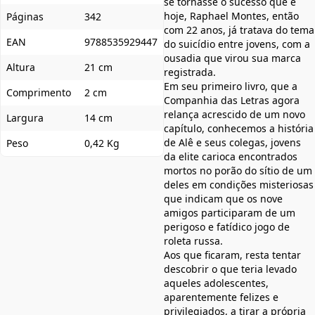
se tornasse o sucesso que é
hoje, Raphael Montes, então
Páginas
342
com 22 anos, já tratava do tema
EAN
9788535929447
do suicídio entre jovens, com a
ousadia que virou sua marca
Altura
21 cm
registrada.
Em seu primeiro livro, que a
Comprimento
2 cm
Companhia das Letras agora
relança acrescido de um novo
Largura
14 cm
capítulo, conhecemos a história
de Alê e seus colegas, jovens
Peso
0,42 Kg
da elite carioca encontrados
mortos no porão do sítio de um
deles em condições misteriosas
que indicam que os nove
amigos participaram de um
perigoso e fatídico jogo de
roleta russa.
Aos que ficaram, resta tentar
descobrir o que teria levado
aqueles adolescentes,
aparentemente felizes e
privilegiados, a tirar a própria