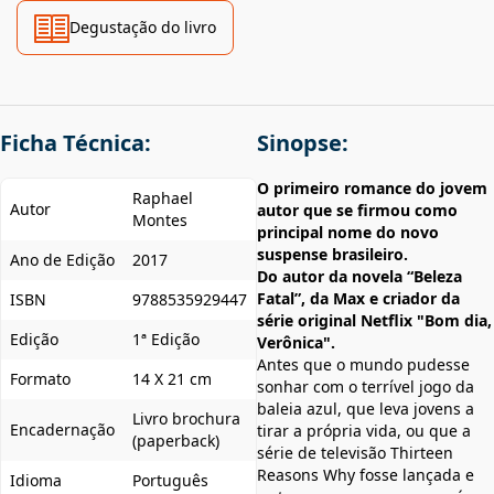
Degustação do livro
Ficha Técnica:
Sinopse:
O primeiro romance do jovem
Raphael
Autor
autor que se firmou como
Montes
principal nome do novo
suspense brasileiro.
Ano de Edição
2017
Do autor da novela “Beleza
Fatal”, da Max e criador da
ISBN
9788535929447
série original Netflix "Bom dia,
Edição
1ª Edição
Verônica".
Antes que o mundo pudesse
Formato
14 X 21 cm
sonhar com o terrível jogo da
baleia azul, que leva jovens a
Livro brochura
Encadernação
tirar a própria vida, ou que a
(paperback)
série de televisão Thirteen
Reasons Why fosse lançada e
Idioma
Português