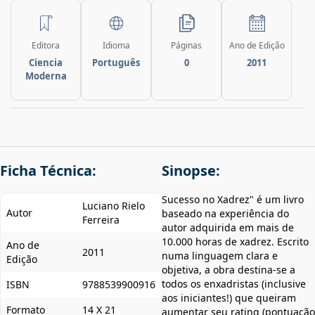
Editora
Idioma
Páginas
Ano de Edição
Ciencia
Português
0
2011
Moderna
Ficha Técnica:
Sinopse:
Sucesso no Xadrez" é um livro
Luciano Rielo
Autor
baseado na experiência do
Ferreira
autor adquirida em mais de
10.000 horas de xadrez. Escrito
Ano de
2011
numa linguagem clara e
Edição
objetiva, a obra destina-se a
todos os enxadristas (inclusive
ISBN
9788539900916
aos iniciantes!) que queiram
Formato
14 X 21
aumentar seu rating (pontuação