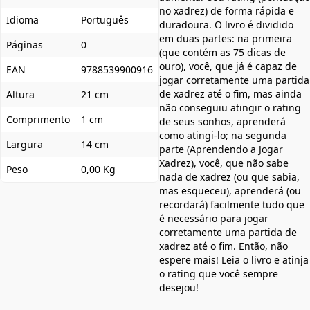
no xadrez) de forma rápida e
Idioma
Português
duradoura. O livro é dividido
em duas partes: na primeira
Páginas
0
(que contém as 75 dicas de
ouro), você, que já é capaz de
EAN
9788539900916
jogar corretamente uma partida
de xadrez até o fim, mas ainda
Altura
21 cm
não conseguiu atingir o rating
Comprimento
1 cm
de seus sonhos, aprenderá
como atingi-lo; na segunda
Largura
14 cm
parte (Aprendendo a Jogar
Xadrez), você, que não sabe
Peso
0,00 Kg
nada de xadrez (ou que sabia,
mas esqueceu), aprenderá (ou
recordará) facilmente tudo que
é necessário para jogar
corretamente uma partida de
xadrez até o fim. Então, não
espere mais! Leia o livro e atinja
o rating que você sempre
desejou!