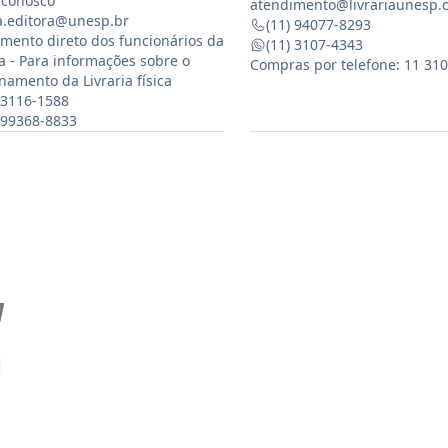
 conosco
atendimento@livrariaunesp.
ia.editora@unesp.br
(11) 94077-8293
mento direto dos funcionários da
(11) 3107-4343
ia - Para informações sobre o
Compras por telefone: 11 31
namento da Livraria física
 3116-1588
) 99368-8833