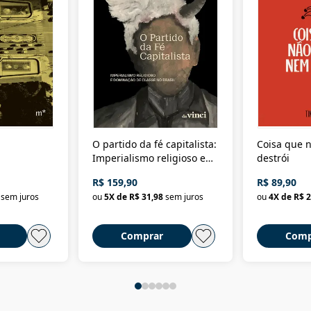
O partido da fé capitalista:
Coisa que n
Imperialismo religioso e
destrói
dominação de classe no
R$ 159,90
R$ 89,90
Brasil
sem juros
ou
5
X de
R$ 31,98
sem juros
ou
4
X de
R$ 2
Comprar
Comp