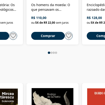
stória: Os
Os homens da moeda: O
Enciclopédi
eológicos
que pensavam os
razoado das
história
ministros da Fazenda da
artes e dos o
R$ 110,00
R$ 128,00
Nova República (1985-
Civilização 
sem juros
ou
5
X de
R$ 22,00
sem juros
ou
5
X de
R$ 2
2018)
Comprar
Comp