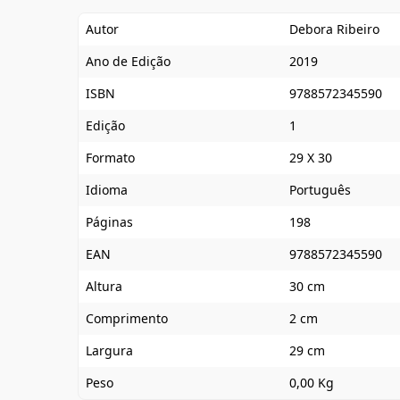
Autor
Debora Ribeiro
Ano de Edição
2019
ISBN
9788572345590
Edição
1
Formato
29 X 30
Idioma
Português
Páginas
198
EAN
9788572345590
Altura
30 cm
Comprimento
2 cm
Largura
29 cm
Peso
0,00 Kg