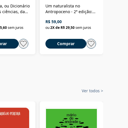
a, ou Dicionário
Um naturalista no
A vora
 ciências, das
Antropoceno - 2ª edição:
fícios - Vol. 7:
Um biólogo em busca do
R$ 59,00
R$ 58,0
material
selvagem
5,60
sem juros
ou
2
X de
R$ 29,50
sem juros
ou
2
X d
rar
Comprar
C
Ver todos
>