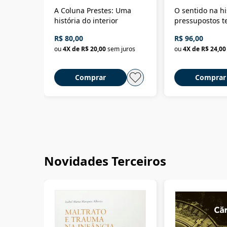
A Coluna Prestes: Uma
O sentido na hi
história do interior
pressupostos t
da filosofia da 
R$ 80,00
R$ 96,00
ou
4
X de
R$ 20,00
sem juros
ou
4
X de
R$ 24,00
Comprar
Comprar
Novidades Terceiros