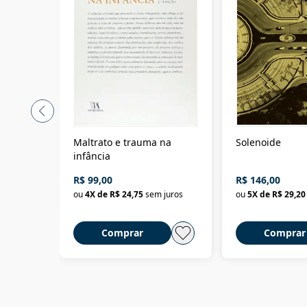
Maltrato e trauma na
Solenoide
infância
R$ 99,00
R$ 146,00
ou
4
X de
R$ 24,75
sem juros
ou
5
X de
R$ 29,20
Comprar
Comprar