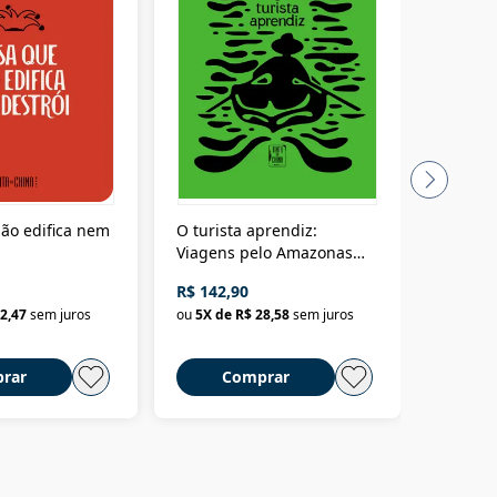
ão edifica nem
O turista aprendiz:
Coloniz
Viagens pelo Amazonas
totalita
até o Peru, pelo Madeira
crimino
R$ 142,90
R$ 69,9
até a Bolívia e por Marajó
2,47
sem juros
ou
5
X de
R$ 28,58
sem juros
ou
3
X d
até dizer chega
rar
Comprar
C