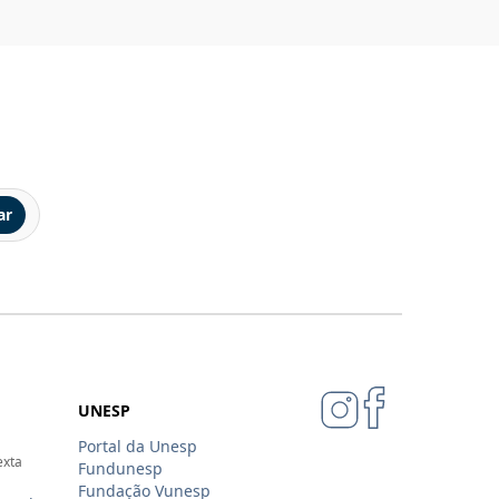
ar
UNESP
Portal da Unesp
exta
Fundunesp
Fundação Vunesp