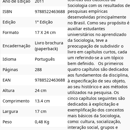
Ano de Edição
2011
Sociologia com os resultados de
pesquisas empíricas
ISBN
9788522463688
desenvolvidas principalmente
Edição
1ª Edição
no Brasil. Como seu propósito é
auxiliar estudantes
Formato
17 X 24 cm
universitários no aprendizado
da Sociologia, teve a
Livro brochura
Encadernação
preocupação de subdividir o
(paperback)
livro em capítulos curtos, cada
um referindo-se a um tópico
Idioma
Português
bem definido. Os primeiros
quatro capítulos são dedicados
Páginas
288
aos fundamentos da disciplina,
EAN
9788522463688
à especificação de seu objeto,
ao seu histórico e aos métodos
Altura
24 cm
utilizados na pesquisa. Os
cinco capítulos seguintes são
Comprimento
13.4 cm
dedicados à explicitação e
exemplificação dos conceitos
Largura
17 cm
mais básicos da Sociologia,
como: cultura, socialização,
Peso
0,48 Kg
interação social, grupos e