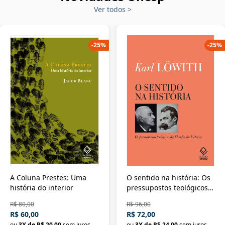
Ver todos
>
-
25
%
-
25
%
A Coluna Prestes: Uma
O sentido na história: Os
história do interior
pressupostos teológicos
da filosofia da história
R$ 80,00
R$ 96,00
R$ 60,00
R$ 72,00
ou
3
X de
R$ 20,00
sem juros
ou
3
X de
R$ 24,00
sem juros