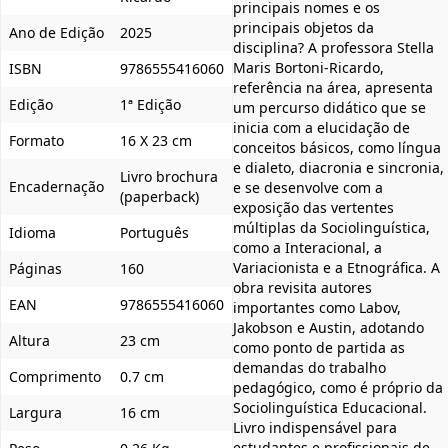
principais nomes e os
principais objetos da
Ano de Edição
2025
disciplina? A professora Stella
Maris Bortoni-Ricardo,
ISBN
9786555416060
referência na área, apresenta
Edição
1ª Edição
um percurso didático que se
inicia com a elucidação de
Formato
16 X 23 cm
conceitos básicos, como língua
e dialeto, diacronia e sincronia,
Livro brochura
Encadernação
e se desenvolve com a
(paperback)
exposição das vertentes
múltiplas da Sociolinguística,
Idioma
Português
como a Interacional, a
Variacionista e a Etnográfica. A
Páginas
160
obra revisita autores
EAN
9786555416060
importantes como Labov,
Jakobson e Austin, adotando
Altura
23 cm
como ponto de partida as
demandas do trabalho
Comprimento
0.7 cm
pedagógico, como é próprio da
Sociolinguística Educacional.
Largura
16 cm
Livro indispensável para
estudantes e profissionais de