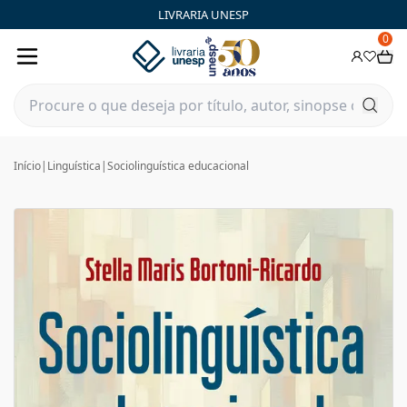
LIVRARIA UNESP
0
Início
|
Linguística
|
Sociolinguística educacional