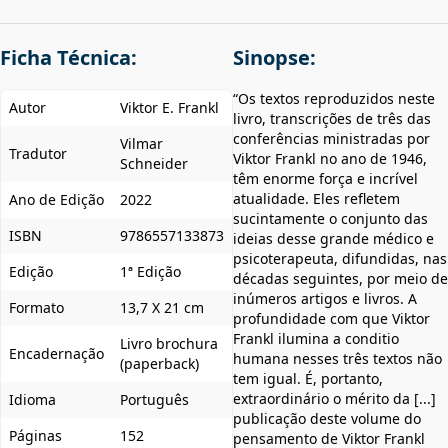
Ficha Técnica:
Sinopse:
“Os textos reproduzidos neste
Autor
Viktor E. Frankl
livro, transcrições de três das
conferências ministradas por
Vilmar
Tradutor
Viktor Frankl no ano de 1946,
Schneider
têm enorme força e incrível
atualidade. Eles refletem
Ano de Edição
2022
sucintamente o conjunto das
ISBN
9786557133873
ideias desse grande médico e
psicoterapeuta, difundidas, nas
Edição
1ª Edição
décadas seguintes, por meio de
inúmeros artigos e livros. A
Formato
13,7 X 21 cm
profundidade com que Viktor
Frankl ilumina a conditio
Livro brochura
Encadernação
humana nesses três textos não
(paperback)
tem igual. É, portanto,
extraordinário o mérito da [...]
Idioma
Português
publicação deste volume do
Páginas
152
pensamento de Viktor Frankl