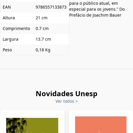
para o público atual, em
EAN
9786557133873
especial para os jovens.” Do
Prefácio de Joachim Bauer
Altura
21 cm
Comprimento
0.7 cm
Largura
13.7 cm
Peso
0,18 Kg
Novidades Unesp
Ver todos
>