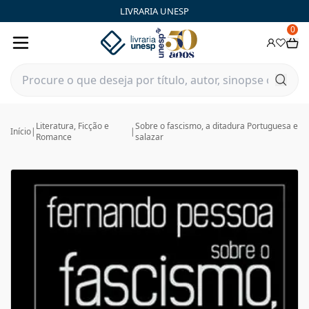
LIVRARIA UNESP
0
Literatura, Ficção e
Sobre o fascismo, a ditadura Portuguesa e
Início
|
|
Romance
salazar