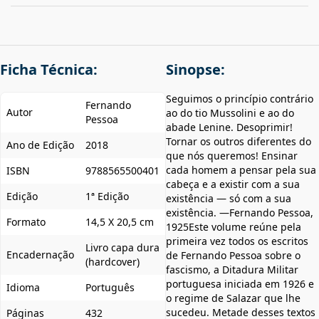
Ficha Técnica:
Sinopse:
Seguimos o princípio contrário
Fernando
Autor
ao do tio Mussolini e ao do
Pessoa
abade Lenine. Desoprimir!
Tornar os outros diferentes do
Ano de Edição
2018
que nós queremos! Ensinar
cada homem a pensar pela sua
ISBN
9788565500401
cabeça e a existir com a sua
Edição
1ª Edição
existência — só com a sua
existência. —Fernando Pessoa,
Formato
14,5 X 20,5 cm
1925Este volume reúne pela
primeira vez todos os escritos
Livro capa dura
Encadernação
de Fernando Pessoa sobre o
(hardcover)
fascismo, a Ditadura Militar
portuguesa iniciada em 1926 e
Idioma
Português
o regime de Salazar que lhe
sucedeu. Metade desses textos
Páginas
432