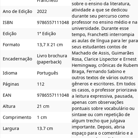
Franchetti
sobre o ensino da literatura,
atividade a que se dedicou
Ano de Edição
2022
durante seu percurso como
professor no ensino médio e na
ISBN
9786557111048
universidade. Durante esse
Edição
1ª Edição
tempo, Franchetti interrompia
as aulas de língua para ler para
Formato
13,7 X 21 cm
seus estudantes contos de
Machado de Assis, Guimarães
Livro brochura
Encadernação
Rosa, Clarice Lispector e Ernest
(paperback)
Hemingway, crônicas de Rubem
Braga, Fernando Sabino e
Idioma
Português
outros textos de vários outros
gêneros e escritores. Em todos
Páginas
112
os casos, o professor priorizava
EAN
9786557111048
a leitura expressiva, pausada,
apenas com observações
Altura
21 cm
pontuais sobre vocabulário ou
sintaxe ou com repetição de
Comprimento
1 cm
algum trecho que julgava
importante. Depois, abria
Largura
13.7 cm
espaço para o comentário e a