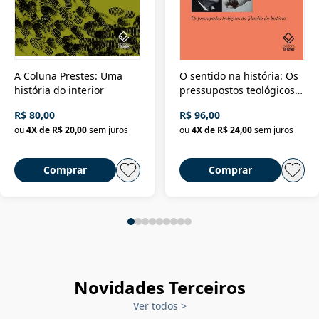
A Coluna Prestes: Uma
O sentido na história: Os
história do interior
pressupostos teológicos
da filosofia da história
R$ 80,00
R$ 96,00
ou
4
X de
R$ 20,00
sem juros
ou
4
X de
R$ 24,00
sem juros
Comprar
Comprar
Novidades Terceiros
Ver todos
>