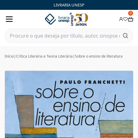
LIVRARIA UNESP
0
Início
|
Crítica Literária e Teoria Literária
|
Sobre o ensino de literatura