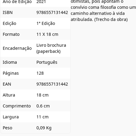
otimistas, pois apontam o
Ano de Edição
2021
convívio coma filosofia como um
ISBN
9786557131442
caminho alternativo à vida
atribulada. (Trecho da obra)
Edição
1ª Edição
Formato
11 X 18 cm
Livro brochura
Encadernação
(paperback)
Idioma
Português
Páginas
128
EAN
9786557131442
Altura
18 cm
Comprimento
0.6 cm
Largura
11 cm
Peso
0,09 Kg