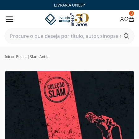
LIVRARIA UNESP
0
Início
|
Poesia
|
Slam Antifa