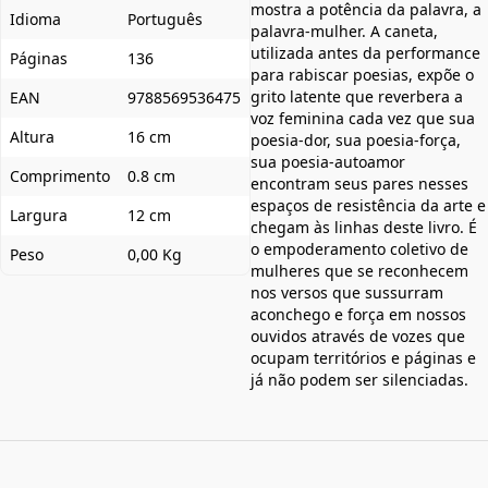
mostra a potência da palavra, a
Idioma
Português
palavra-mulher. A caneta,
utilizada antes da performance
Páginas
136
para rabiscar poesias, expõe o
grito latente que reverbera a
EAN
9788569536475
voz feminina cada vez que sua
Altura
16 cm
poesia-dor, sua poesia-força,
sua poesia-autoamor
Comprimento
0.8 cm
encontram seus pares nesses
espaços de resistência da arte e
Largura
12 cm
chegam às linhas deste livro. É
o empoderamento coletivo de
Peso
0,00 Kg
mulheres que se reconhecem
nos versos que sussurram
aconchego e força em nossos
ouvidos através de vozes que
ocupam territórios e páginas e
já não podem ser silenciadas.