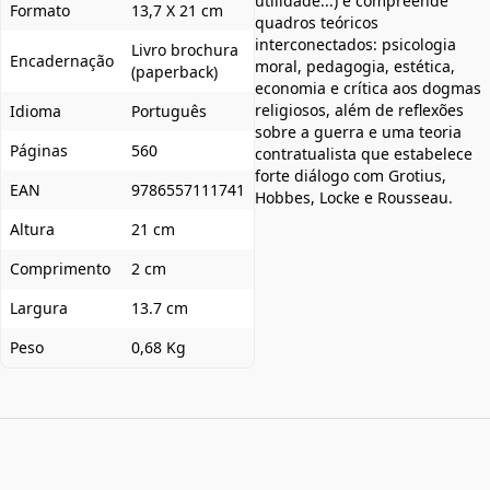
utilidade...) e compreende
Formato
13,7 X 21 cm
quadros teóricos
interconectados: psicologia
Livro brochura
Encadernação
moral, pedagogia, estética,
(paperback)
economia e crítica aos dogmas
religiosos, além de reflexões
Idioma
Português
sobre a guerra e uma teoria
Páginas
560
contratualista que estabelece
forte diálogo com Grotius,
EAN
9786557111741
Hobbes, Locke e Rousseau.
Altura
21 cm
Comprimento
2 cm
Largura
13.7 cm
Peso
0,68 Kg