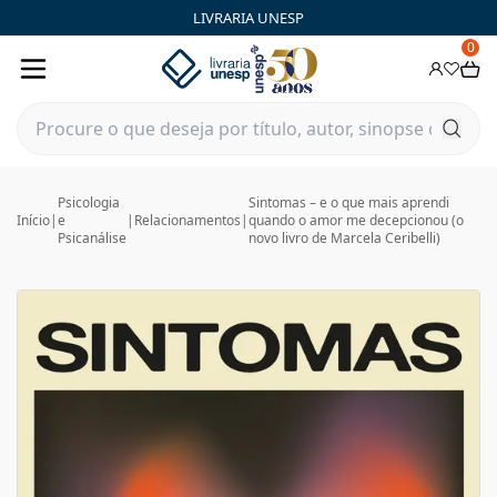
LIVRARIA UNESP
0
Psicologia
Sintomas – e o que mais aprendi
Início
|
e
|
Relacionamentos
|
quando o amor me decepcionou (o
Psicanálise
novo livro de Marcela Ceribelli)