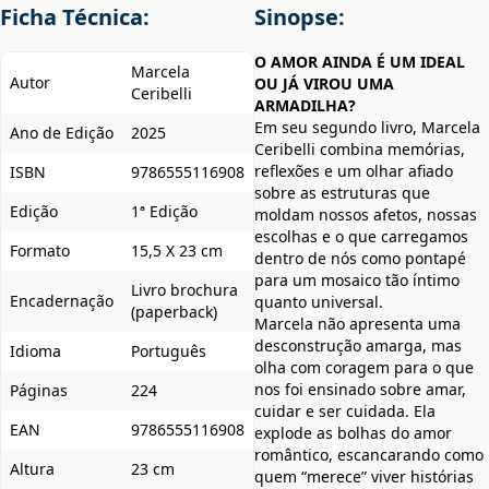
Ficha Técnica:
Sinopse:
O AMOR AINDA É UM IDEAL
Marcela
Autor
OU JÁ VIROU UMA
Ceribelli
ARMADILHA?
Em seu segundo livro, Marcela
Ano de Edição
2025
Ceribelli combina memórias,
reflexões e um olhar afiado
ISBN
9786555116908
sobre as estruturas que
Edição
1ª Edição
moldam nossos afetos, nossas
escolhas e o que carregamos
Formato
15,5 X 23 cm
dentro de nós como pontapé
para um mosaico tão íntimo
Livro brochura
Encadernação
quanto universal.
(paperback)
Marcela não apresenta uma
desconstrução amarga, mas
Idioma
Português
olha com coragem para o que
nos foi ensinado sobre amar,
Páginas
224
cuidar e ser cuidada. Ela
EAN
9786555116908
explode as bolhas do amor
romântico, escancarando como
Altura
23 cm
quem “merece” viver histórias