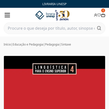
LIVRARIA UNESP
0
Início
|
Educação e Pedagogia
|
Pedagogia
|
Sintaxe