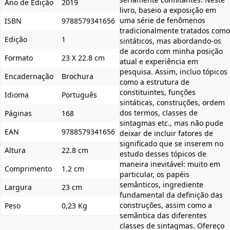
Ano de Edição
2019
livro, baseio a exposição em
uma série de fenômenos
ISBN
9788579341656
tradicionalmente tratados como
Edição
1
sintáticos, mas abordando-os
de acordo com minha posição
Formato
23 X 22.8 cm
atual e experiência em
pesquisa. Assim, incluo tópicos
Encadernação
Brochura
como a estrutura de
constituintes, funções
Idioma
Português
sintáticas, construções, ordem
dos termos, classes de
Páginas
168
sintagmas etc., mas não pude
EAN
9788579341656
deixar de incluir fatores de
significado que se inserem no
Altura
22.8 cm
estudo desses tópicos de
maneira inevitável: muito em
Comprimento
1.2 cm
particular, os papéis
semânticos, ingrediente
Largura
23 cm
fundamental da definição das
construções, assim como a
Peso
0,23 Kg
semântica das diferentes
classes de sintagmas. Ofereço