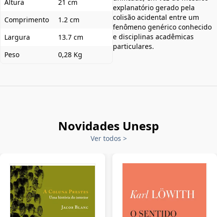
Altura
21 cm
explanatório gerado pela
colisão acidental entre um
Comprimento
1.2 cm
fenômeno genérico conhecido
e disciplinas acadêmicas
Largura
13.7 cm
particulares.
Peso
0,28 Kg
Novidades Unesp
Ver todos
>