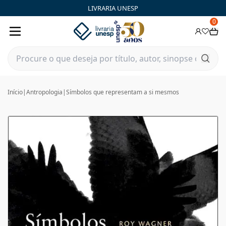
LIVRARIA UNESP
0
Início
|
Antropologia
|
Símbolos que representam a si mesmos