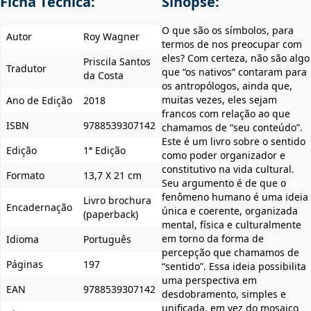
Ficha Técnica:
Sinopse:
O que são os símbolos, para
Autor
Roy Wagner
termos de nos preocupar com
eles? Com certeza, não são algo
Priscila Santos
Tradutor
que “os nativos” contaram para
da Costa
os antropólogos, ainda que,
muitas vezes, eles sejam
Ano de Edição
2018
francos com relação ao que
ISBN
9788539307142
chamamos de “seu conteúdo”.
Este é um livro sobre o sentido
Edição
1ª Edição
como poder organizador e
constitutivo na vida cultural.
Formato
13,7 X 21 cm
Seu argumento é de que o
fenômeno humano é uma ideia
Livro brochura
Encadernação
única e coerente, organizada
(paperback)
mental, física e culturalmente
em torno da forma de
Idioma
Português
percepção que chamamos de
Páginas
197
“sentido”. Essa ideia possibilita
uma perspectiva em
EAN
9788539307142
desdobramento, simples e
unificada, em vez do mosaico