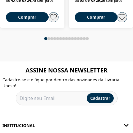
ou
4
X de
R$ 24,75
sem juros
ou
5
X de
R$ 29,20
sem juros
Comprar
Comprar
ASSINE NOSSA NEWSLETTER
Cadastre-se e e fique por dentro das novidades da Livraria
Unesp!
Cadastrar
INSTITUCIONAL