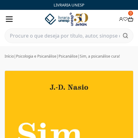
LIVRARIA UNESP
0
Início
|
Psicologia e Psicanálise
|
Psicanálise
|
Sim, a psicanálise cura!