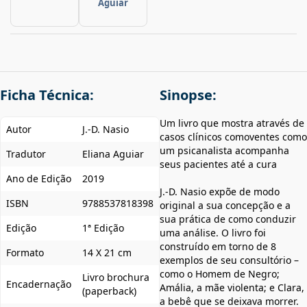
Aguiar
Ficha Técnica:
Sinopse:
Um livro que mostra através de
Autor
J.-D. Nasio
casos clínicos comoventes como
um psicanalista acompanha
Tradutor
Eliana Aguiar
seus pacientes até a cura
Ano de Edição
2019
J.-D. Nasio expõe de modo
ISBN
9788537818398
original a sua concepção e a
sua prática de como conduzir
Edição
1ª Edição
uma análise. O livro foi
construído em torno de 8
Formato
14 X 21 cm
exemplos de seu consultório –
como o Homem de Negro;
Livro brochura
Encadernação
Amália, a mãe violenta; e Clara,
(paperback)
a bebê que se deixava morrer.