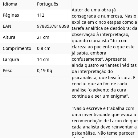
Idioma
Português
Autor de uma obra já
Páginas
112
consagrada e numerosa, Nasio
explica em cinco etapas como a
EAN
9788537818398
tarefa analítica se desdobra: da
observação à interpretação,
Altura
21 cm
quando o analista “diz com
clareza ao paciente o que este
Comprimento
0.8 cm
já sabia, embora
confusamente”. Apresenta
Largura
14 cm
ainda quatro variantes inéditas
Peso
0,19 Kg
da interpretação do
psicanalista, que leva à cura. E
conclui que ao fim de cada
análise “o advento da cura
continua a ser um enigma”.
“Nasio escreve e trabalha com
uma inventividade que evoca a
recomendação de Lacan de que
cada analista deve reinventar a
psicanálise. Não teme parecer