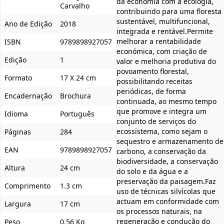
da economia com a ecologia,
Carvalho
contribuindo para uma floresta
sustentável, multifuncional,
Ano de Edição
2018
integrada e rentável.Permite
melhorar a rentabilidade
ISBN
9789898927057
económica, com criação de
Edição
1
valor e melhoria produtiva do
povoamento florestal,
Formato
17 X 24 cm
possibilitando receitas
periódicas, de forma
Encadernação
Brochura
continuada, ao mesmo tempo
que promove e integra um
Idioma
Português
conjunto de serviços do
ecossistema, como sejam o
Páginas
284
sequestro e armazenamento de
EAN
9789898927057
carbono, a conservação da
biodiversidade, a conservação
Altura
24 cm
do solo e da água e a
preservação da paisagem.Faz
Comprimento
1.3 cm
uso de técnicas silvícolas que
actuam em conformidade com
Largura
17 cm
os processos naturais, na
regeneração e condução do
Peso
0,56 Kg