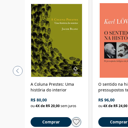
A Coluna Prestes: Uma
O sentido na hi
história do interior
pressupostos t
da filosofia da 
R$ 80,00
R$ 96,00
ou
4
X de
R$ 20,00
sem juros
ou
4
X de
R$ 24,00
Comprar
Comprar