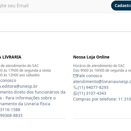
Cadastr
 LIVRARIA
Nossa Loja Online
 de atendimento do SAC
Horário de atendimento do SAC
0 às 17h00 de segunda a sexta
Das 9h00 às 16h00 de segunda a s
0 às 12h00 aos sábados
Fale conosco
 conosco
atendimento@livrariaunesp.
ia.editora@unesp.br
(11) 94077-8293
mento direto dos funcionários da
(11) 3107-4343
ia - Para informações sobre o
Compras por telefone: 11 31
namento da Livraria física
 3116-1588
) 99368-8833