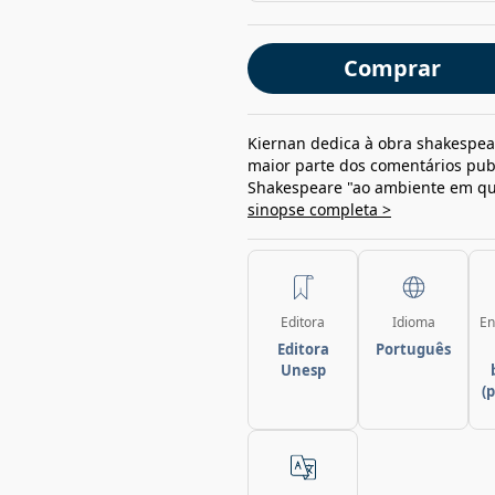
Comprar
Kiernan dedica à obra shakespear
maior parte dos comentários publ
Shakespeare "ao ambiente em que
sinopse completa >
Editora
Idioma
En
Editora
Português
Unesp
(