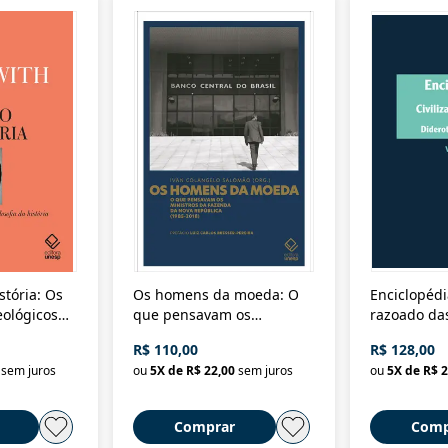
stória: Os
Os homens da moeda: O
Enciclopédi
eológicos
que pensavam os
razoado das
história
ministros da Fazenda da
artes e dos o
R$ 110,00
R$ 128,00
Nova República (1985-
Civilização 
sem juros
ou
5
X de
R$ 22,00
sem juros
ou
5
X de
R$ 2
2018)
Comprar
Comp