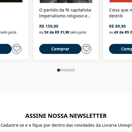
O partido da fé capitalista:
Coisa que n
Imperialismo religioso e
destrói
dominação de classe no
R$ 159,90
R$ 89,90
Brasil
sem juros
ou
5
X de
R$ 31,98
sem juros
ou
4
X de
R$ 2
Comprar
Comp
ASSINE NOSSA NEWSLETTER
Cadastre-se e e fique por dentro das novidades da Livraria Unesp!