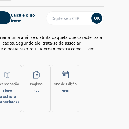
Calcule o do
OK
frete:
iana uma análise distinta daquela que caracteriza a
icados. Segundo ele, trata-se de associar
 o poeta respirou". Kiernan mostra como ...
Ver
cardenação
Páginas
Ano de Edição
Livro
377
2010
brochura
paperback)