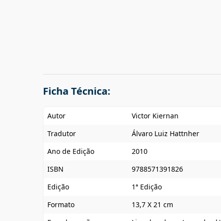
Ficha Técnica:
Autor
Victor Kiernan
Tradutor
Álvaro Luiz Hattnher
Ano de Edição
2010
ISBN
9788571391826
Edição
1ª Edição
Formato
13,7 X 21 cm