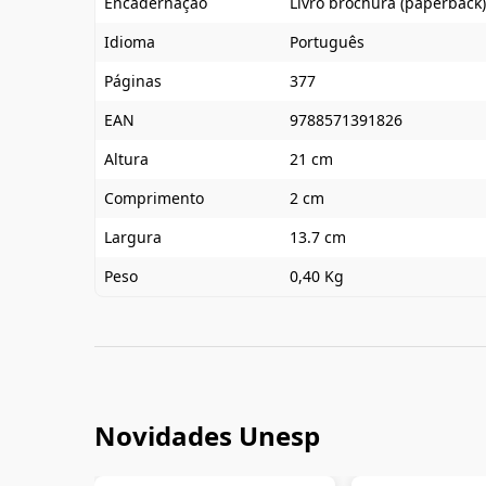
Encadernação
Livro brochura (paperback)
Idioma
Português
Páginas
377
EAN
9788571391826
Altura
21 cm
Comprimento
2 cm
Largura
13.7 cm
Peso
0,40 Kg
Novidades Unesp