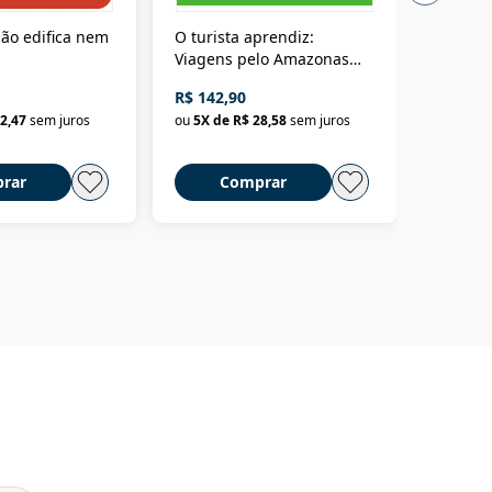
ão edifica nem
O turista aprendiz:
Coloniz
Viagens pelo Amazonas
totalita
até o Peru, pelo Madeira
crimino
R$ 142,90
R$ 69,9
até a Bolívia e por Marajó
2,47
sem juros
ou
5
X de
R$ 28,58
sem juros
ou
3
X d
até dizer chega
rar
Comprar
C