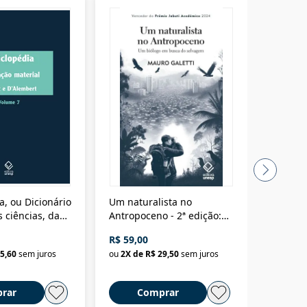
a, ou Dicionário
Um naturalista no
A vora
 ciências, das
Antropoceno - 2ª edição:
fícios - Vol. 7:
Um biólogo em busca do
R$ 59,00
R$ 58,0
material
selvagem
5,60
sem juros
ou
2
X de
R$ 29,50
sem juros
ou
2
X d
rar
Comprar
C