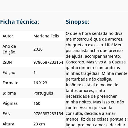
Ficha Técnica:
Sinopse:
O que a hora sentada no divã
Autor
Mariana Felix
me mostrou é que de amores,
cheguei ao excesso. Ufa! Meu
Ano de
2020
psicanalista acha que preciso
Edição
de ajuda, acompanhamento.
Concordo. Mas vivo à la Cazuza,
ISBN
9786587233154
ganho dinheiro contando as
Edição
1
minhas tragédias. Minha mente
perturbada não desliga.
Formato
16 X 23
Insônia: está aí o motivo de
tantos amores, sinto
Idioma
Português
necessidade de preencher
minha noites. Mas isso eu não
Páginas
160
contei. Assim que sai da
consulta, decidida a amar
EAN
9786587233154
menos, fiz duas coisas pontuais:
Altura
23 cm
liguei pro meu amor e decidi ir