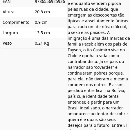
EAN
9786556925936
e enquanto vendem pipoca
pelas ruas da cidade, que
Altura
20.8 cm
emergem as descobertas tão
típicas e absolutamente únicas
Comprimento
0.9 cm
para cada um de nós: o álcool,
o sexo e as paixões. A
Largura
13.5 cm
imigração é uma das marcas da
Peso
0,21 Kg
família Pacsi: além dos pais de
Tayson, o tio Casimiro vive no
Chile e ganha a vida como
contrabandista. Já os pais do
narrador são “covardes” e
continuaram pobres porque,
para ele, não tiveram a mesma
coragem dos outros. E assim,
perdido entre ficar na Bolívia,
país cuja identidade tenta
entender, e partir para um
Brasil idealizado, o narrador
amadurece ao tentar descobrir
quem é e quais são seus
desejos para o futuro. Entre El