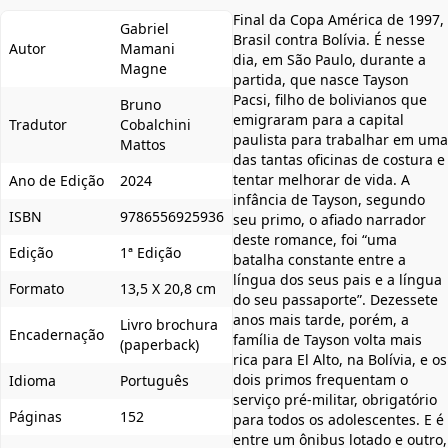
Final da Copa América de 1997,
Gabriel
Brasil contra Bolívia. É nesse
Autor
Mamani
dia, em São Paulo, durante a
Magne
partida, que nasce Tayson
Pacsi, filho de bolivianos que
Bruno
emigraram para a capital
Tradutor
Cobalchini
paulista para trabalhar em uma
Mattos
das tantas oficinas de costura e
tentar melhorar de vida. A
Ano de Edição
2024
infância de Tayson, segundo
ISBN
9786556925936
seu primo, o afiado narrador
deste romance, foi “uma
Edição
1ª Edição
batalha constante entre a
língua dos seus pais e a língua
Formato
13,5 X 20,8 cm
do seu passaporte”. Dezessete
anos mais tarde, porém, a
Livro brochura
Encadernação
família de Tayson volta mais
(paperback)
rica para El Alto, na Bolívia, e os
dois primos frequentam o
Idioma
Português
serviço pré-militar, obrigatório
Páginas
152
para todos os adolescentes. E é
entre um ônibus lotado e outro,