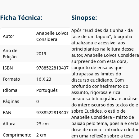
Ficha Técnica:
Sinopse:
Após "Euclides da Cunha - da
Anabelle Loivos
Autor
face de um tapuia", biografia
Considera
atualizada e acessível aos
principiantes na leitura desse
Ano de
2019
autor, Anabelle Loivos Considera
Edição
surpreende com esta obra,
conjunto de ensaios que
ISBN
9788522813407
ultrapassa os limites do
Formato
16 X 23
discurso euclidiano. Com
profundo conhecimento do
Idioma
Português
assunto, rigorosa e rica
pesquisa bibliográfica e análise
Páginas
0
do interdiscurso dos textos de e
sobre Euclides, o estilo de
EAN
9788522813407
Anabelle Considera - misto de
paixão pelo tema, poesia e certa
Altura
23 cm
dose de ironia - introduz o leitor
Comprimento
2 cm
em uma reflexão sobre a tese