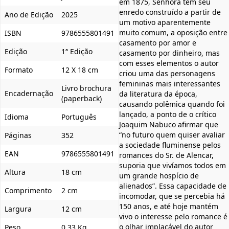
em 1875, Senhora tem seu
enredo construído a partir de
Ano de Edição
2025
um motivo aparentemente
muito comum, a oposição entre
ISBN
9786555801491
casamento por amor e
Edição
1ª Edição
casamento por dinheiro, mas
com esses elementos o autor
Formato
12 X 18 cm
criou uma das personagens
femininas mais interessantes
Livro brochura
Encadernação
da literatura da época,
(paperback)
causando polêmica quando foi
lançado, a ponto de o crítico
Idioma
Português
Joaquim Nabuco afirmar que
“no futuro quem quiser avaliar
Páginas
352
a sociedade fluminense pelos
EAN
9786555801491
romances do Sr. de Alencar,
suporia que vivíamos todos em
Altura
18 cm
um grande hospício de
alienados”. Essa capacidade de
Comprimento
2 cm
incomodar, que se percebia há
150 anos, e até hoje mantém
Largura
12 cm
vivo o interesse pelo romance é
o olhar implacável do autor
Peso
0,33 Kg