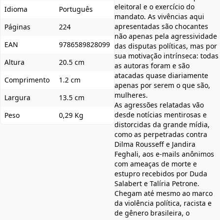
eleitoral e o exercício do
Idioma
Português
mandato. As vivências aqui
apresentadas são chocantes
Páginas
224
não apenas pela agressividade
EAN
9786589828099
das disputas políticas, mas por
sua motivação intrínseca: todas
Altura
20.5 cm
as autoras foram e são
atacadas quase diariamente
Comprimento
1.2 cm
apenas por serem o que são,
mulheres.
Largura
13.5 cm
As agressões relatadas vão
desde notícias mentirosas e
Peso
0,29 Kg
distorcidas da grande mídia,
como as perpetradas contra
Dilma Rousseff e Jandira
Feghali, aos e-mails anônimos
com ameaças de morte e
estupro recebidos por Duda
Salabert e Talíria Petrone.
Chegam até mesmo ao marco
da violência política, racista e
de gênero brasileira, o