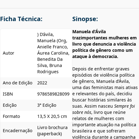
Ficha Técnica:
Sinopse:
Manuela d’Ávila
) D’ávila,
trazimportantes mulheres em
Manuela (Org,
livro que denuncia a violência
Anielle Franco,
política de gênero como um
Autor
Áurea Carolina,
ataque à democracia.
Benedita Da
Silva, Bruna
Depois de enfrentar graves
Rodrigues
episódios de violência política
de gênero, Manuela d’Ávila,
Ano de Edição
2022
uma das feministas mais ativas
e relevantes do país, decidiu
ISBN
9786589828099
buscar histórias similares às
Edição
3ª Edição
suas. Assim nasceu
Sempre foi
sobre nós
, livro que reúne
Formato
13,5 X 20,5 cm
relatos de mulheres com
importante atuação na política
Livro brochura
Encadernação
brasileira e que sofreram
(paperback)
violência durante a campanha