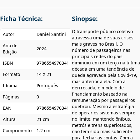
Ficha Técnica:
Sinopse:
O transporte público coletivo
Autor
Daniel Santini
atravessa uma de suas crises
mais graves no Brasil. O
Ano de
2024
número de passageiros nas
Edição
principais redes do país
diminuiu em um terço na última
ISBN
9786554970341
década em uma tendência de
Formato
14 X 21
queda agravada pela Covid-19,
mas anterior a ela. Com a
Idioma
Português
derrrocada, o modelo de
financiamento baseado na
Páginas
0
remuneração por passageiros
quebrou. Mesmo a estratégia
EAN
9786554970341
de operar os sistemas sempre
no limite, mantendo ônibus,
Altura
21 cm
metrôs e trens superlotados,
Comprimento
1.2 cm
não tem sido mais suficiente
para fechar as contas. Com a