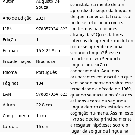
Autor
Augusto De
se instala na mente de um
Souza
aprendiz de segunda língua e
de que maneiras tal natureza
Ano de Edição
2021
pode se relacionar com os
limites das habilidades
ISBN
9788579341823
alcançadas? Quais fatores
Edição
1
internos do aprendiz modulam
o que se aprende de uma
Formato
16 X 22.8 cm
segunda língua? É esse o
recorte do livro Segunda
Encadernação
Brochura
língua: aquisição e
conhecimento. Aqui nos
Idioma
Português
ocuparemos em discutir o que
vem sendo pensado sobre esse
Páginas
184
tema desde a década de 1960,
EAN
9788579341823
quando se inicia a história dos
estudos acerca da segunda
Altura
22.8 cm
língua dentro dos estudos de
cognição hu-mana. Assim, este
Comprimento
1 cm
livro se dedica principalmente
a resgatar hipóteses sobre o
Largura
16 cm
lugar da se-gunda língua na