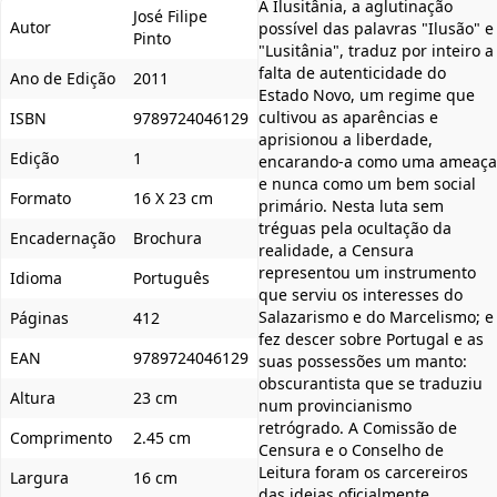
A Ilusitânia, a aglutinação
José Filipe
Autor
possível das palavras "Ilusão" e
Pinto
"Lusitânia", traduz por inteiro a
falta de autenticidade do
Ano de Edição
2011
Estado Novo, um regime que
cultivou as aparências e
ISBN
9789724046129
aprisionou a liberdade,
Edição
1
encarando-a como uma ameaça
e nunca como um bem social
Formato
16 X 23 cm
primário. Nesta luta sem
tréguas pela ocultação da
Encadernação
Brochura
realidade, a Censura
representou um instrumento
Idioma
Português
que serviu os interesses do
Salazarismo e do Marcelismo; e
Páginas
412
fez descer sobre Portugal e as
EAN
9789724046129
suas possessões um manto:
obscurantista que se traduziu
Altura
23 cm
num provincianismo
retrógrado. A Comissão de
Comprimento
2.45 cm
Censura e o Conselho de
Leitura foram os carcereiros
Largura
16 cm
das ideias oficialmente