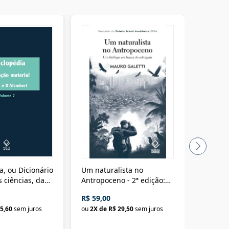
a, ou Dicionário
Um naturalista no
A vora
 ciências, das
Antropoceno - 2ª edição:
fícios - Vol. 7:
Um biólogo em busca do
R$ 59,00
R$ 58,0
material
selvagem
5,60
sem juros
ou
2
X de
R$ 29,50
sem juros
ou
2
X d