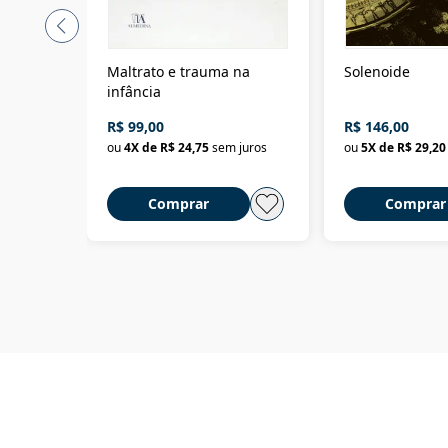
Maltrato e trauma na
Solenoide
infância
R$ 99,00
R$ 146,00
ou
4
X de
R$ 24,75
sem juros
ou
5
X de
R$ 29,20
Comprar
Comprar