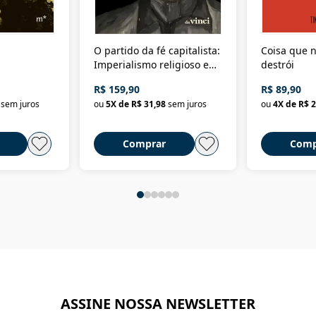
O partido da fé capitalista:
Coisa que n
Imperialismo religioso e
destrói
dominação de classe no
R$ 159,90
R$ 89,90
Brasil
sem juros
ou
5
X de
R$ 31,98
sem juros
ou
4
X de
R$ 2
Comprar
Comp
ASSINE NOSSA NEWSLETTER