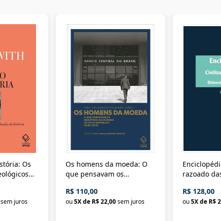
stória: Os
Os homens da moeda: O
Enciclopédi
eológicos
que pensavam os
razoado das
história
ministros da Fazenda da
artes e dos o
R$ 110,00
R$ 128,00
Nova República (1985-
Civilização 
sem juros
ou
5
X de
R$ 22,00
sem juros
ou
5
X de
R$ 2
2018)