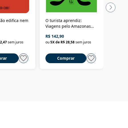
ão edifica nem
O turista aprendiz:
Coloniz
Viagens pelo Amazonas
totalita
até o Peru, pelo Madeira
crimino
R$ 142,90
R$ 69,9
até a Bolívia e por Marajó
2,47
sem juros
ou
5
X de
R$ 28,58
sem juros
ou
3
X d
até dizer chega
rar
Comprar
C