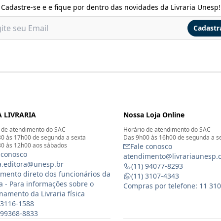
Cadastre-se e e fique por dentro das novidades da Livraria Unesp!
Cadastr
 LIVRARIA
Nossa Loja Online
 de atendimento do SAC
Horário de atendimento do SAC
0 às 17h00 de segunda a sexta
Das 9h00 às 16h00 de segunda a s
0 às 12h00 aos sábados
Fale conosco
 conosco
atendimento@livrariaunesp.
ia.editora@unesp.br
(11) 94077-8293
mento direto dos funcionários da
(11) 3107-4343
ia - Para informações sobre o
Compras por telefone: 11 31
namento da Livraria física
 3116-1588
) 99368-8833