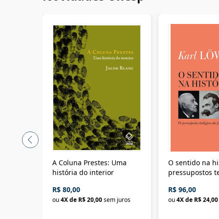
A Coluna Prestes: Uma
O sentido na hi
história do interior
pressupostos t
da filosofia da 
R$ 80,00
R$ 96,00
ou
4
X de
R$ 20,00
sem juros
ou
4
X de
R$ 24,00