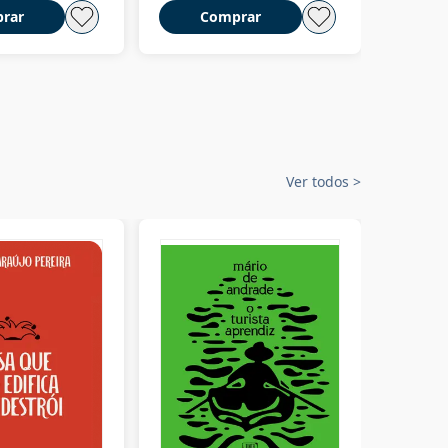
rar
Comprar
C
Ver todos
>