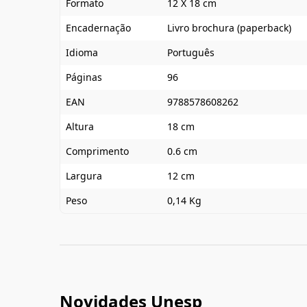
Formato
12 X 18 cm
Encadernação
Livro brochura (paperback)
Idioma
Português
Páginas
96
EAN
9788578608262
Altura
18 cm
Comprimento
0.6 cm
Largura
12 cm
Peso
0,14 Kg
Novidades Unesp