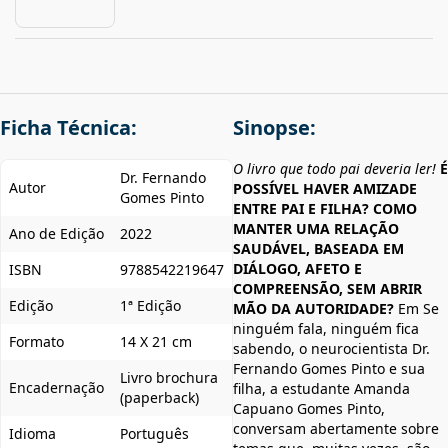
Ficha Técnica:
Sinopse:
O livro que todo pai deveria ler!
É
Dr. Fernando
Autor
POSSÍVEL HAVER AMIZADE
Gomes Pinto
ENTRE PAI E FILHA? COMO
MANTER UMA RELAÇÃO
Ano de Edição
2022
SAUDÁVEL, BASEADA EM
DIÁLOGO, AFETO E
ISBN
9788542219647
COMPREENSÃO, SEM ABRIR
Edição
1ª Edição
MÃO DA AUTORIDADE?
Em Se
ninguém fala, ninguém fica
Formato
14 X 21 cm
sabendo, o neurocientista Dr.
Fernando Gomes Pinto e sua
Livro brochura
Encadernação
filha, a estudante Amanda
(paperback)
Capuano Gomes Pinto,
conversam abertamente sobre
Idioma
Português