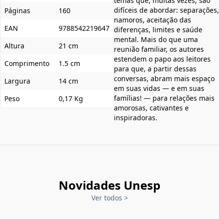
temas que, muitas vezes, são
difíceis de abordar: separações,
Páginas
160
namoros, aceitação das
EAN
9788542219647
diferenças, limites e saúde
mental. Mais do que uma
Altura
21 cm
reunião familiar, os autores
estendem o papo aos leitores
Comprimento
1.5 cm
para que, a partir dessas
conversas, abram mais espaço
Largura
14 cm
em suas vidas — e em suas
famílias! — para relações mais
Peso
0,17 Kg
amorosas, cativantes e
inspiradoras.
Novidades Unesp
Ver todos
>