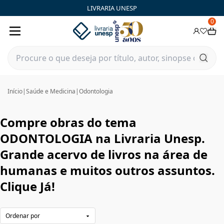
ODONTOLOGIA|Livraria Unesp | FastStore PLP
LIVRARIA UNESP
0
Início
|
Saúde e Medicina
|
Odontologia
Compre obras do tema
ODONTOLOGIA na Livraria Unesp.
Grande acervo de livros na área de
humanas e muitos outros assuntos.
Clique Já!