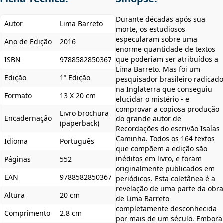
Durante décadas após sua
Autor
Lima Barreto
morte, os estudiosos
especularam sobre uma
Ano de Edição
2016
enorme quantidade de textos
que poderiam ser atribuídos a
ISBN
9788582850367
Lima Barreto. Mas foi um
Edição
1ª Edição
pesquisador brasileiro radicado
na Inglaterra que conseguiu
Formato
13 X 20 cm
elucidar o mistério - e
comprovar a copiosa produção
Livro brochura
Encadernação
do grande autor de
(paperback)
Recordações do escrivão Isaías
Caminha. Todos os 164 textos
Idioma
Português
que compõem a edição são
inéditos em livro, e foram
Páginas
552
originalmente publicados em
EAN
9788582850367
periódicos. Esta coletânea é a
revelação de uma parte da obra
Altura
20 cm
de Lima Barreto
completamente desconhecida
Comprimento
2.8 cm
por mais de um século. Embora