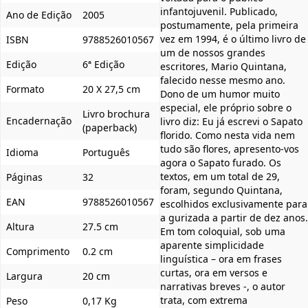
infantojuvenil. Publicado,
Ano de Edição
2005
postumamente, pela primeira
vez em 1994, é o último livro de
ISBN
9788526010567
um de nossos grandes
Edição
6ª Edição
escritores, Mario Quintana,
falecido nesse mesmo ano.
Formato
20 X 27,5 cm
Dono de um humor muito
especial, ele próprio sobre o
Livro brochura
Encadernação
livro diz: Eu já escrevi o Sapato
(paperback)
florido. Como nesta vida nem
tudo são flores, apresento-vos
Idioma
Português
agora o Sapato furado. Os
textos, em um total de 29,
Páginas
32
foram, segundo Quintana,
EAN
9788526010567
escolhidos exclusivamente para
a gurizada a partir de dez anos.
Altura
27.5 cm
Em tom coloquial, sob uma
aparente simplicidade
Comprimento
0.2 cm
linguística – ora em frases
curtas, ora em versos e
Largura
20 cm
narrativas breves -, o autor
trata, com extrema
Peso
0,17 Kg