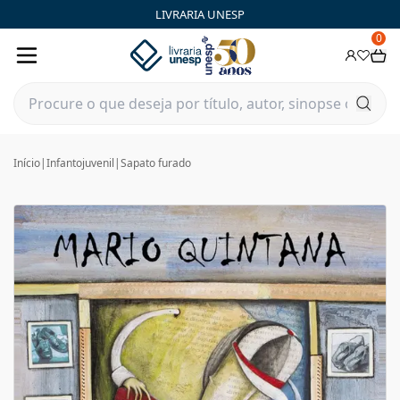
LIVRARIA UNESP
0
Início
|
Infantojuvenil
|
Sapato furado