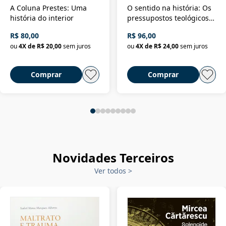
A Coluna Prestes: Uma
O sentido na história: Os
história do interior
pressupostos teológicos
da filosofia da história
R$ 80,00
R$ 96,00
ou
4
X de
R$ 20,00
sem juros
ou
4
X de
R$ 24,00
sem juros
Comprar
Comprar
Novidades Terceiros
Ver todos
>