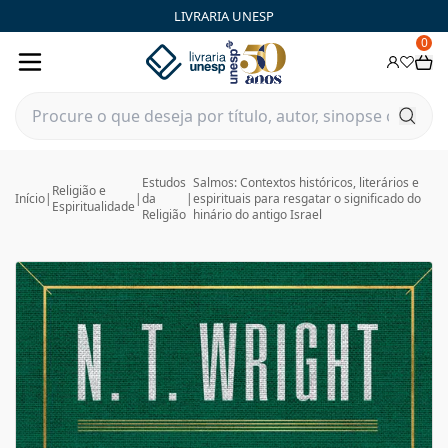
LIVRARIA UNESP
0
Estudos
Salmos: Contextos históricos, literários e
Religião e
Início
|
|
da
|
espirituais para resgatar o significado do
Espiritualidade
Religião
hinário do antigo Israel