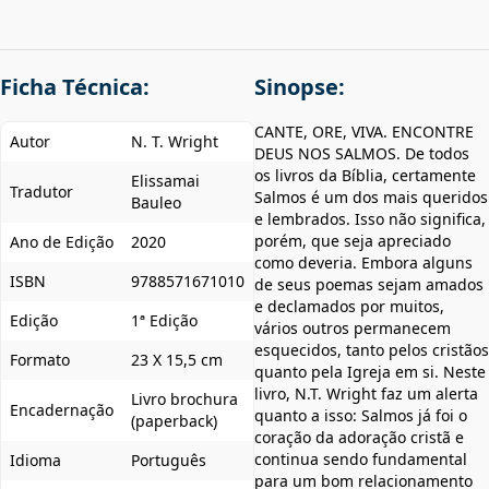
Ficha Técnica:
Sinopse:
CANTE, ORE, VIVA. ENCONTRE
Autor
N. T. Wright
DEUS NOS SALMOS. De todos
os livros da Bíblia, certamente
Elissamai
Tradutor
Salmos é um dos mais queridos
Bauleo
e lembrados. Isso não significa,
porém, que seja apreciado
Ano de Edição
2020
como deveria. Embora alguns
ISBN
9788571671010
de seus poemas sejam amados
e declamados por muitos,
Edição
1ª Edição
vários outros permanecem
esquecidos, tanto pelos cristãos
Formato
23 X 15,5 cm
quanto pela Igreja em si. Neste
livro, N.T. Wright faz um alerta
Livro brochura
Encadernação
quanto a isso: Salmos já foi o
(paperback)
coração da adoração cristã e
continua sendo fundamental
Idioma
Português
para um bom relacionamento