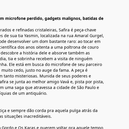
um microfone perdido, gadgets malignos, batidas de
ados e refinadas cristaleiras, Safira é peça-chave
es de sua tia Yasmin, localizada na rua Amaral Gurgel,
pode desenvolver um dom bastante raro: ao tocar em
ientífica dos anos oitenta a uma poltrona de couro
 descobre a história dele e absorve também as
dia, tia e sobrinha recebem a visita de ninguém
nha. Ele está em busca do microfone de seu parceiro
 muito cedo, justo no auge da fama. A peça é
m tanto misteriosas. Munida de seus poderes e
fira se junta ao melhor amigo Vavá e, pista por pista,
em uma saga que atravessa a cidade de São Paulo e
líquias de um antiquário.
tiça e sempre dão corda pra aquela pulga atrás da
 situações inacreditáveis.
Gordo e Os Karas e querem voltar pra aquele tempo