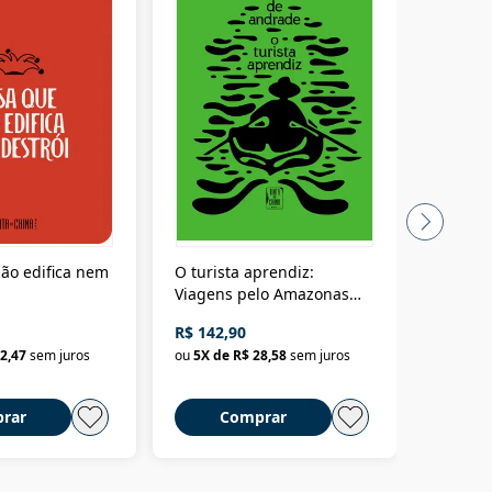
ão edifica nem
O turista aprendiz:
Coloniz
Viagens pelo Amazonas
totalita
até o Peru, pelo Madeira
crimino
R$ 142,90
R$ 69,9
até a Bolívia e por Marajó
2,47
sem juros
ou
5
X de
R$ 28,58
sem juros
ou
3
X d
até dizer chega
rar
Comprar
C