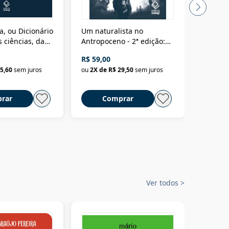
a, ou Dicionário
Um naturalista no
A vora
 ciências, das
Antropoceno - 2ª edição:
fícios - Vol. 7:
Um biólogo em busca do
R$ 59,00
R$ 58,0
material
selvagem
5,60
sem juros
ou
2
X de
R$ 29,50
sem juros
ou
2
X d
rar
Comprar
C
Ver todos
>