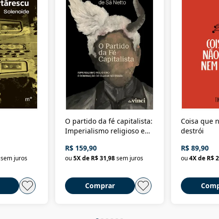
O partido da fé capitalista:
Coisa que n
Imperialismo religioso e
destrói
dominação de classe no
R$ 159,90
R$ 89,90
Brasil
sem juros
ou
5
X de
R$ 31,98
sem juros
ou
4
X de
R$ 2
Comprar
Comp