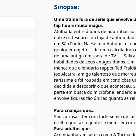
Sinopse:
Uma trama fora de série que envolve 
hip hop e muita magia.
Atulhada entre álbuns de figurinhas surr
entre os tesouros da loja de antiguidad
em São Paulo. Na Yasmin Antique, ela 
qualquer objeto — de uma calculadora c
de uma antiga emissora de TV —, Safira
habilidades de seus antigos donos. Um 
menos que o lendário rapper Ted Fraldi
Joe Alcatra, amigo talentoso que morreu
raríssima e foi roubada em condições u
decidida a descobrir o que aconteceu, Sa
parte em busca do microfone lendário 
envolve figuras tão únicas quanto as re
Para crianças que...
São curiosas, tem um forte senso de jus
orelha que faz a gente se meter em umas
Para adultos que...
Acompanharam séries como A Turma do 