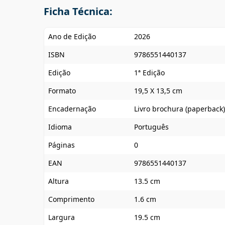
Ficha Técnica:
Ano de Edição
2026
ISBN
9786551440137
Edição
1ª Edição
Formato
19,5 X 13,5 cm
Encadernação
Livro brochura (paperback)
Idioma
Português
Páginas
0
EAN
9786551440137
Altura
13.5 cm
Comprimento
1.6 cm
Largura
19.5 cm