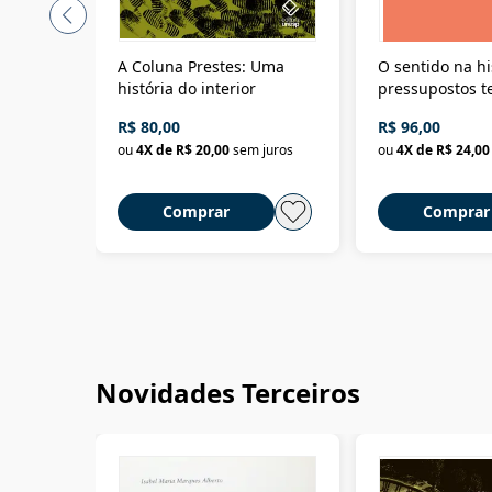
A Coluna Prestes: Uma
O sentido na hi
história do interior
pressupostos t
da filosofia da 
R$ 80,00
R$ 96,00
ou
4
X de
R$ 20,00
sem juros
ou
4
X de
R$ 24,00
Comprar
Comprar
Novidades Terceiros