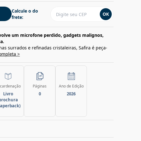
Calcule o do
OK
frete:
volve um microfone perdido, gadgets malignos,
a.
as surrados e refinadas cristaleiras, Safira é peça-
ompleta >
cardenação
Páginas
Ano de Edição
Livro
0
2026
brochura
paperback)