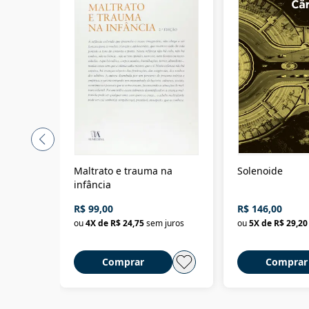
Maltrato e trauma na
Solenoide
infância
R$ 99,00
R$ 146,00
ou
4
X de
R$ 24,75
sem juros
ou
5
X de
R$ 29,20
Comprar
Comprar