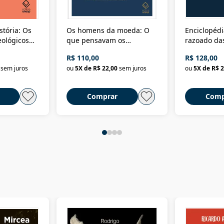
stória: Os
Os homens da moeda: O
Enciclopédi
eológicos
que pensavam os
razoado das
história
ministros da Fazenda da
artes e dos o
R$ 110,00
R$ 128,00
Nova República (1985-
Civilização 
sem juros
ou
5
X de
R$ 22,00
sem juros
ou
5
X de
R$ 2
2018)
Comprar
Comp