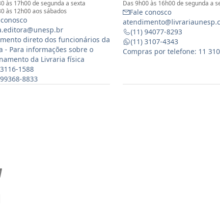
0 às 17h00 de segunda a sexta
Das 9h00 às 16h00 de segunda a s
0 às 12h00 aos sábados
Fale conosco
 conosco
atendimento@livrariaunesp.
ia.editora@unesp.br
(11) 94077-8293
mento direto dos funcionários da
(11) 3107-4343
ia - Para informações sobre o
Compras por telefone: 11 31
namento da Livraria física
 3116-1588
) 99368-8833