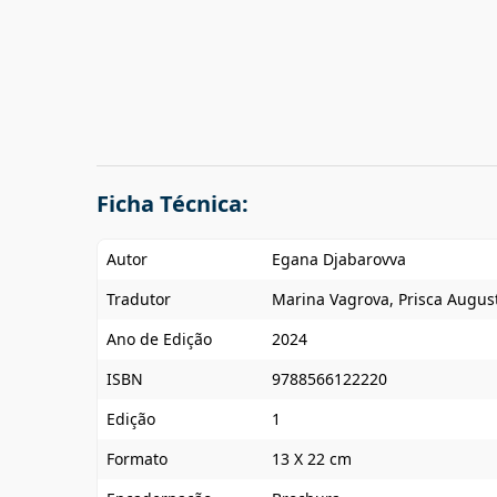
Ficha Técnica:
Autor
Egana Djabarovva
Tradutor
Marina Vagrova, Prisca Augus
Ano de Edição
2024
ISBN
9788566122220
Edição
1
Formato
13 X 22 cm