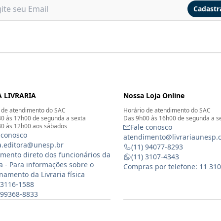
Cadastr
 LIVRARIA
Nossa Loja Online
 de atendimento do SAC
Horário de atendimento do SAC
0 às 17h00 de segunda a sexta
Das 9h00 às 16h00 de segunda a s
0 às 12h00 aos sábados
Fale conosco
 conosco
atendimento@livrariaunesp.
ia.editora@unesp.br
(11) 94077-8293
mento direto dos funcionários da
(11) 3107-4343
ia - Para informações sobre o
Compras por telefone: 11 31
namento da Livraria física
 3116-1588
) 99368-8833