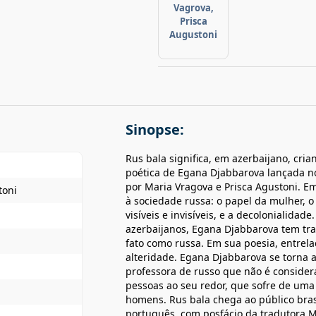
Vagrova,
Prisca
Augustoni
Sinopse:
Rus bala significa, em azerbaijano, crian
poética de Egana Djabbarova lançada no
por Maria Vragova e Prisca Agustoni. Em
toni
à sociedade russa: o papel da mulher, o
visíveis e invisíveis, e a decolonialidad
azerbaijanos, Egana Djabbarova tem tra
fato como russa. Em sua poesia, entrel
alteridade. Egana Djabbarova se torna a 
professora de russo que não é consider
pessoas ao seu redor, que sofre de um
homens. Rus bala chega ao público bras
português, com posfácio da tradutora Ma