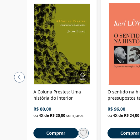
A Coluna Prestes: Uma
O sentido na hi
história do interior
pressupostos t
da filosofia da 
R$ 80,00
R$ 96,00
ou
4
X de
R$ 20,00
sem juros
ou
4
X de
R$ 24,00
Comprar
Comprar