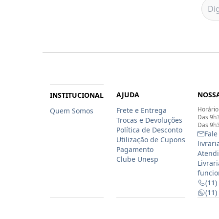
AJUDA
NOSSA
INSTITUCIONAL
Horário
Frete e Entrega
Quem Somos
Das 9h3
Trocas e Devoluções
Das 9h3
Política de Desconto
Fale
Utilização de Cupons
livrar
Pagamento
Atendi
Clube Unesp
Livrar
funcio
(11)
(11