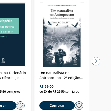
a, ou Dicionário
Um naturalista no
A vora
 ciências, das
Antropoceno - 2ª edição:
fícios - Vol. 7:
Um biólogo em busca do
R$ 59,00
R$ 58,0
material
selvagem
5,60
sem juros
ou
2
X de
R$ 29,50
sem juros
ou
2
X d
rar
Comprar
C