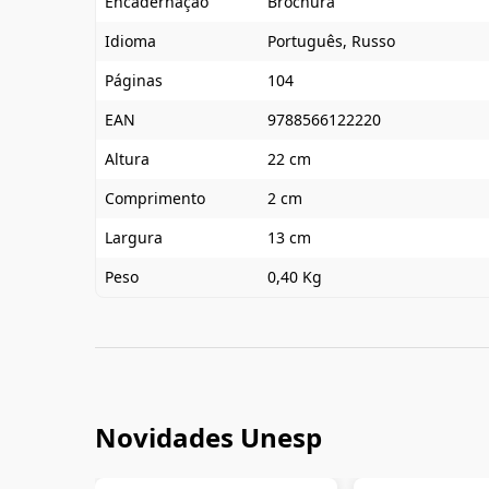
Encadernação
Brochura
Idioma
Português, Russo
Páginas
104
EAN
9788566122220
Altura
22 cm
Comprimento
2 cm
Largura
13 cm
Peso
0,40 Kg
Novidades Unesp