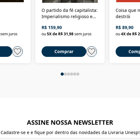
O partido da fé capitalista:
Coisa que n
Imperialismo religioso e
destrói
dominação de classe no
R$ 159,90
R$ 89,90
Brasil
sem juros
ou
5
X de
R$ 31,98
sem juros
ou
4
X de
R$ 2
Comprar
Comp
ASSINE NOSSA NEWSLETTER
Cadastre-se e e fique por dentro das novidades da Livraria Unesp!