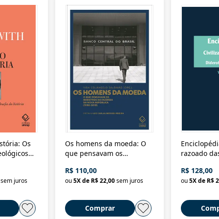
stória: Os
Os homens da moeda: O
Enciclopédi
eológicos
que pensavam os
razoado das
história
ministros da Fazenda da
artes e dos o
R$ 110,00
R$ 128,00
Nova República (1985-
Civilização 
sem juros
ou
5
X de
R$ 22,00
sem juros
ou
5
X de
R$ 2
2018)
Comprar
Comp