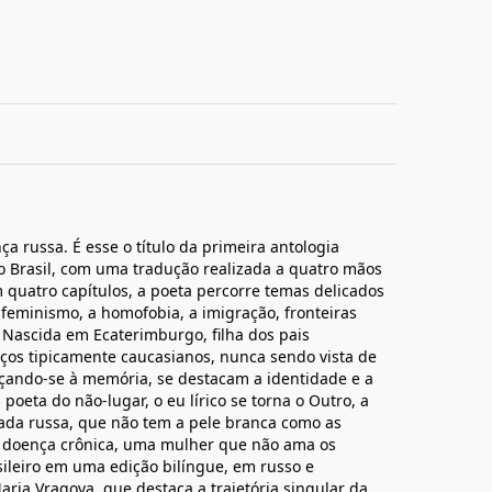
ça russa. É esse o título da primeira antologia
 Brasil, com uma tradução realizada a quatro mãos
 quatro capítulos, a poeta percorre temas delicados
 feminismo, a homofobia, a imigração, fronteiras
e. Nascida em Ecaterimburgo, filha dos pais
ços tipicamente caucasianos, nunca sendo vista de
açando-se à memória, se destacam a identidade e a
poeta do não-lugar, o eu lírico se torna o Outro, a
ada russa, que não tem a pele branca como as
a doença crônica, uma mulher que não ama os
ileiro em uma edição bilíngue, em russo e
ria Vragova, que destaca a trajetória singular da