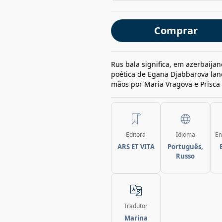
Comprar
Rus bala significa, em azerbaijano
poética de Egana Djabbarova lan
mãos por Maria Vragova e Prisca 
Editora
Idioma
En
ARS ET VITA
Português,
Russo
Tradutor
Marina