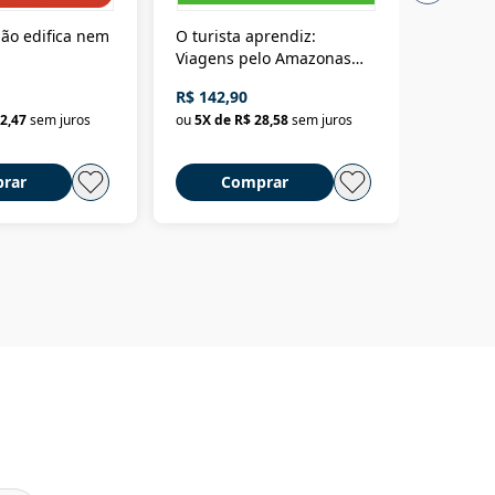
ão edifica nem
O turista aprendiz:
Coloniz
Viagens pelo Amazonas
totalita
até o Peru, pelo Madeira
crimino
R$ 142,90
R$ 69,9
até a Bolívia e por Marajó
2,47
sem juros
ou
5
X de
R$ 28,58
sem juros
ou
3
X d
até dizer chega
rar
Comprar
C