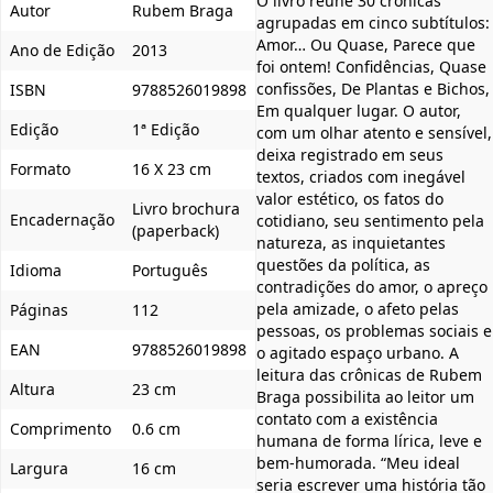
O livro reúne 30 crônicas
Autor
Rubem Braga
agrupadas em cinco subtítulos:
Amor… Ou Quase, Parece que
Ano de Edição
2013
foi ontem! Confidências, Quase
confissões, De Plantas e Bichos,
ISBN
9788526019898
Em qualquer lugar. O autor,
Edição
1ª Edição
com um olhar atento e sensível,
deixa registrado em seus
Formato
16 X 23 cm
textos, criados com inegável
valor estético, os fatos do
Livro brochura
Encadernação
cotidiano, seu sentimento pela
(paperback)
natureza, as inquietantes
questões da política, as
Idioma
Português
contradições do amor, o apreço
pela amizade, o afeto pelas
Páginas
112
pessoas, os problemas sociais e
EAN
9788526019898
o agitado espaço urbano. A
leitura das crônicas de Rubem
Altura
23 cm
Braga possibilita ao leitor um
contato com a existência
Comprimento
0.6 cm
humana de forma lírica, leve e
bem-humorada. “Meu ideal
Largura
16 cm
seria escrever uma história tão