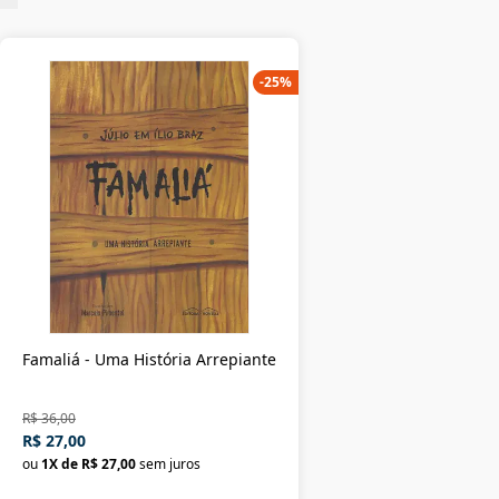
-
25
%
Famaliá - Uma História Arrepiante
R$ 36,00
R$ 27,00
ou
1
X de
R$ 27,00
sem juros