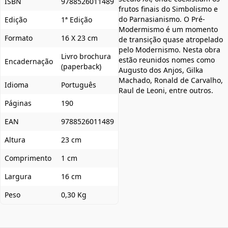
ISBN
9788526011489
frutos finais do Simbolismo e
do Parnasianismo. O Pré-
Edição
1ª Edição
Modermismo é um momento
Formato
16 X 23 cm
de transição quase atropelado
pelo Modernismo. Nesta obra
Livro brochura
estão reunidos nomes como
Encadernação
(paperback)
Augusto dos Anjos, Gilka
Machado, Ronald de Carvalho,
Idioma
Português
Raul de Leoni, entre outros.
Páginas
190
EAN
9788526011489
Altura
23 cm
Comprimento
1 cm
Largura
16 cm
Peso
0,30 Kg