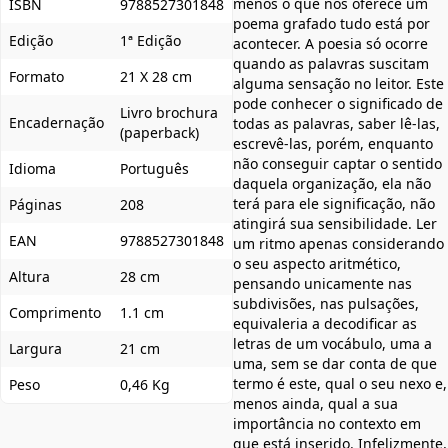
menos o que nos oferece um
ISBN
9788527301848
poema grafado tudo está por
Edição
1ª Edição
acontecer. A poesia só ocorre
quando as palavras suscitam
Formato
21 X 28 cm
alguma sensação no leitor. Este
pode conhecer o significado de
Livro brochura
Encadernação
todas as palavras, saber lê-las,
(paperback)
escrevê-las, porém, enquanto
não conseguir captar o sentido
Idioma
Português
daquela organização, ela não
terá para ele significação, não
Páginas
208
atingirá sua sensibilidade. Ler
EAN
9788527301848
um ritmo apenas considerando
o seu aspecto aritmético,
Altura
28 cm
pensando unicamente nas
subdivisões, nas pulsações,
Comprimento
1.1 cm
equivaleria a decodificar as
letras de um vocábulo, uma a
Largura
21 cm
uma, sem se dar conta de que
termo é este, qual o seu nexo e,
Peso
0,46 Kg
menos ainda, qual a sua
importância no contexto em
que está inserido. Infelizmente,