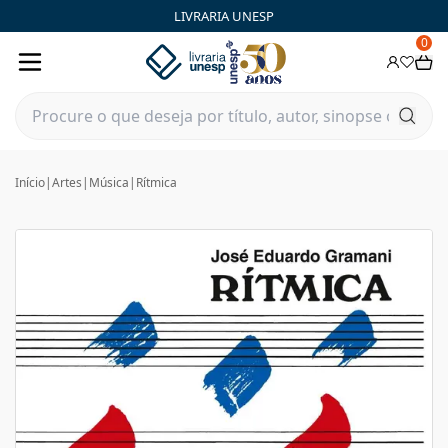
LIVRARIA UNESP
0
Início
|
Artes
|
Música
|
Rítmica