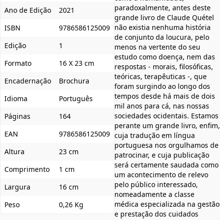
paradoxalmente, antes deste
Ano de Edição
2021
grande livro de Claude Quétel
não existia nenhuma história
ISBN
9786586125009
de conjunto da loucura, pelo
Edição
1
menos na vertente do seu
estudo como doença, nem das
Formato
16 X 23 cm
respostas - morais, filosóficas,
teóricas, terapêuticas -, que
Encadernação
Brochura
foram surgindo ao longo dos
tempos desde há mais de dois
Idioma
Português
mil anos para cá, nas nossas
sociedades ocidentais. Estamos
Páginas
164
perante um grande livro, enfim,
EAN
9786586125009
cuja tradução em língua
portuguesa nos orgulhamos de
Altura
23 cm
patrocinar, e cuja publicação
será certamente saudada como
Comprimento
1 cm
um acontecimento de relevo
pelo público interessado,
Largura
16 cm
nomeadamente a classe
médica especializada na gestão
Peso
0,26 Kg
e prestação dos cuidados