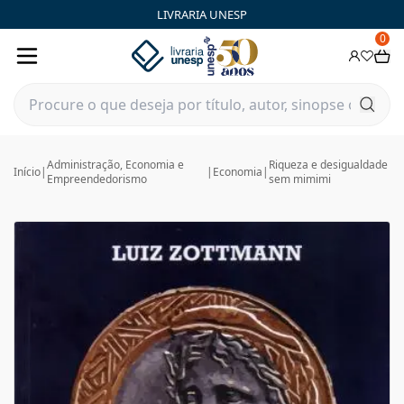
LIVRARIA UNESP
0
Administração, Economia e
Riqueza e desigualdade
Início
|
|
Economia
|
Empreendedorismo
sem mimimi